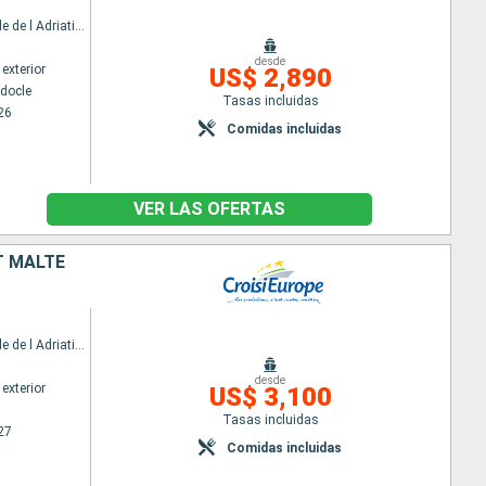
MV La Belle de l Adriatique
desde
exterior
US$ 2,890
docle
Tasas incluidas
26
Comidas incluidas
VER LAS OFERTAS
T MALTE
MV La Belle de l Adriatique
desde
exterior
US$ 3,100
Tasas incluidas
27
Comidas incluidas