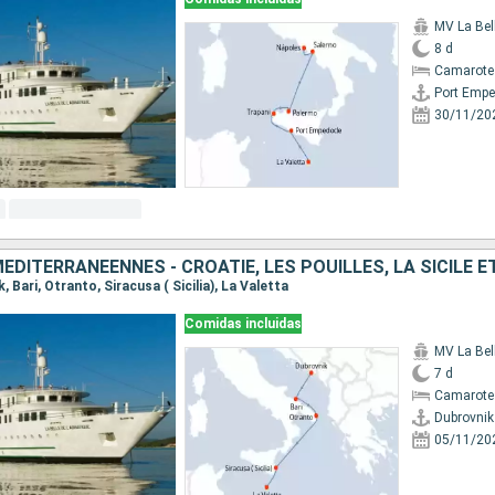
8 d
Camarote 
Port Empe
30/11/20
DITERRANÉENNES - CROATIE, LES POUILLES, LA SICILE E
k, Bari, Otranto, Siracusa ( Sicilia), La Valetta
Comidas incluidas
7 d
Camarote 
Dubrovnik
05/11/20