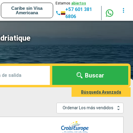
Estamos
abiertos
Caribe sin Visa
+57 601 381
Americana
6806
driatique
Buscar
 de salida
Búsqueda Avanzada
Ordenar Los más vendidos