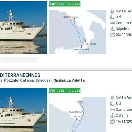
Comidas incluidas
8 d
Camarote 
Nápoles
03/02/20
ÉDITERRANÉENNES
ta, Pozzalo, Catania, Siracusa ( Sicilia), La Valetta
Comidas incluidas
8 d
Camarote 
Catania
16/11/20