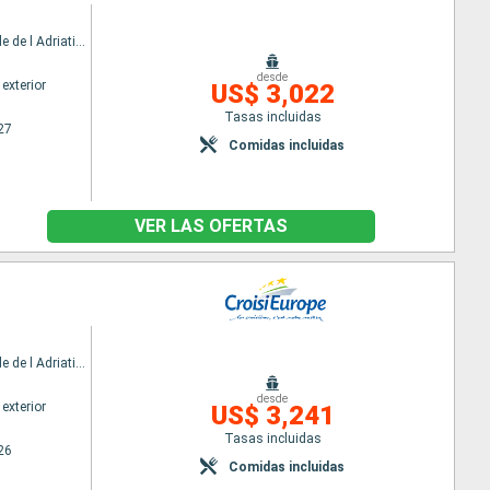
MV La Belle de l Adriatique
desde
exterior
US$ 3,022
Tasas incluidas
27
Comidas incluidas
VER LAS OFERTAS
MV La Belle de l Adriatique
desde
exterior
US$ 3,241
Tasas incluidas
26
Comidas incluidas