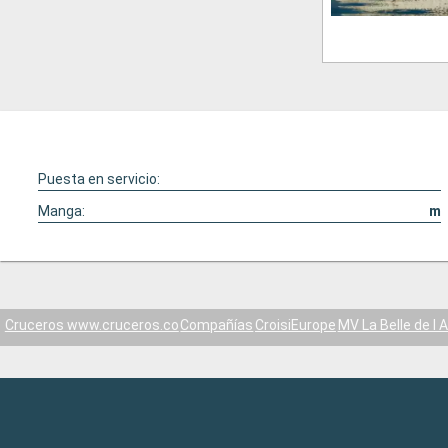
Puesta en servicio:
Manga:
m
Cruceros www.cruceros.co
Compañías
CroisiEurope
MV La Belle de l 