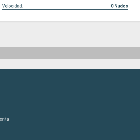
Velocidad:
0
Nudos
venta