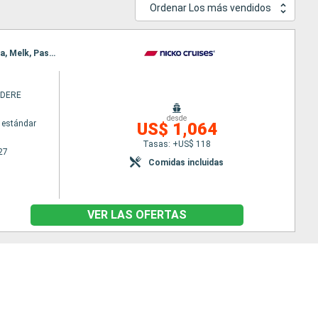
Ordenar Los más vendidos
Itinerario : Passau, Ybbs, Viena, Budapest, Viena, Budapest, Bratislava, Budapest, Viena, Bratislava, Melk, Passau
EDERE
desde
 estándar
US$ 1,064
Tasas: +US$ 118
27
Comidas incluidas
VER LAS OFERTAS