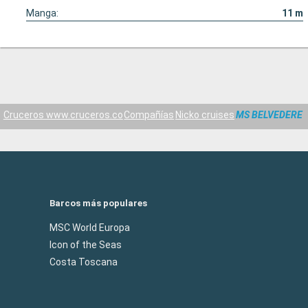
Manga:
11
m
Cruceros www.cruceros.co
Compañías
Nicko cruises
MS BELVEDERE
Barcos más populares
MSC World Europa
Icon of the Seas
Costa Toscana