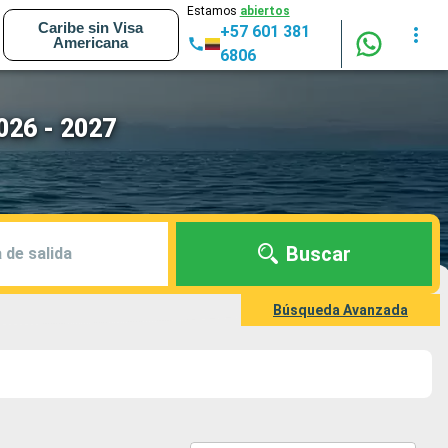
Estamos
abiertos
Caribe sin Visa
+57 601 381
Americana
6806
026 - 2027
Buscar
 de salida
Búsqueda Avanzada