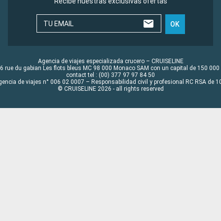
Recibe nuestras exclusivas ofertas
TU EMAIL
OK
Agencia de viajes especializada crucero – CRUISELINE
6 rue du gabian Les flots bleus MC 98 000 Monaco SAM con un capital de 150 000
contact tel : (00) 377 97 97 84 50
gencia de viajes n° 006 02 0007 – Responsabilidad civil y profesional RC RSA de
© CRUISELINE 2026 - all rights reserved