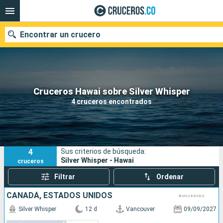
Encontrar un crucero
Cruceros Hawai sobre Silver Whisper
Fecha de salida
4 cruceros encontrados
Buscar
4
Sus criterios de búsqueda:
Silver Whisper - Hawai
cruceros
Filtrar
Ordenar
CANADÁ, ESTADOS UNIDOS
Silver Whisper
12 d
Vancouver
09/09/2027