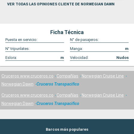
VER TODAS LAS OPINIONES CLIENTE DE NORWEGIAN DAWN
Ficha Técnica
Puesta en servicio:
N° de pasajeros:
N° tripunlates:
Manga:
m
Eslora:
m
Velocidad:
Nudos
Cruceros www.cruceros.co
Compañías
Norwegian Cruise Line
Norwegian Dawn
Cruceros Transpacifico
Cruceros www.cruceros.co
Compañías
Norwegian Cruise Line
Norwegian Dawn
Cruceros Transpacifico
Barcos más populares