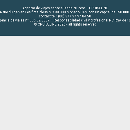
Agencia de viajes especializada crucero – CRUISELINE
6 rue du gabian Les flots bleus MC 98 000 Monaco SAM con un capital de 150 000
contact tel : (00) 377 97 97 84 50
gencia de viajes n° 006 02 0007 – Responsabilidad civil y profesional RC RSA de
© CRUISELINE 2026 - all rights reserved