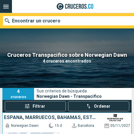
Encontrar un crucero
Cruceros Transpacifico sobre Norwegian Dawn
Fecha de salida
4 cruceros encontrados
Buscar
4
Sus criterios de búsqueda:
Norwegian Dawn - Transpacifico
cruceros
Filtrar
Ordenar
ESPAÑA, MARRUECOS, BAHAMAS, ESTADOS UNIDOS
Norwegian Dawn
15 d
Barcelona
05/11/2027