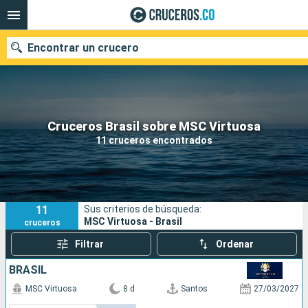
Encontrar un crucero
Cruceros Brasil sobre MSC Virtuosa
Fecha de salida
11 cruceros encontrados
Buscar
11
Sus criterios de búsqueda:
MSC Virtuosa - Brasil
cruceros
Filtrar
Ordenar
BRASIL
MSC Virtuosa
8 d
Santos
27/03/2027