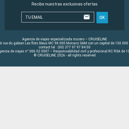
Recibe nuestras exclusivas ofertas
TU EMAIL
OK
Agencia de viajes especializada crucero – CRUISELINE
6 rue du gabian Les flots bleus MC 98 000 Monaco SAM con un capital de 150 000
contact tel : (00) 377 97 97 84 50
gencia de viajes n° 006 02 0007 – Responsabilidad civil y profesional RC RSA de
© CRUISELINE 2026 - all rights reserved