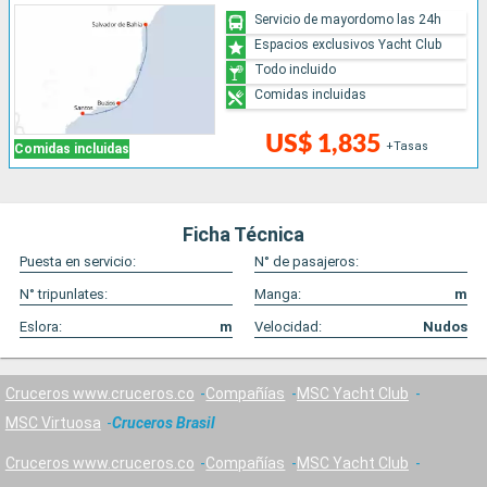
Servicio de mayordomo las 24h
Espacios exclusivos Yacht Club
Todo incluido
Comidas incluidas
US$ 1,835
+Tasas
Comidas incluidas
Ficha Técnica
Puesta en servicio:
N° de pasajeros:
N° tripunlates:
Manga:
m
Eslora:
m
Velocidad:
Nudos
Cruceros www.cruceros.co
Compañías
MSC Yacht Club
MSC Virtuosa
Cruceros Brasil
Cruceros www.cruceros.co
Compañías
MSC Yacht Club