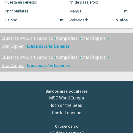
Puesta en servicio:
N° de pasajeros:
N° tripunlates:
Manga:
m
Eslora:
m
Velocidad:
Nudos
Cruceros www.cruceros.co
Compañías
Star Clippers
Star Clipper
Cruceros Islas Canarias
Cruceros www.cruceros.co
Compañías
Star Clippers
Star Clipper
Cruceros Islas Canarias
Barcos más populares
MSC World Europa
Icon of the Seas
Costa Toscana
Cruceros.co