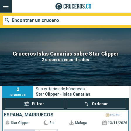
Encontrar un crucero
Cruceros Islas Canarias sobre Star Clipper
Fecha de salida
2 cruceros encontrados
Buscar
2
Sus criterios de búsqueda:
Star Clipper - Islas Canarias
cruceros
Filtrar
Ordenar
ESPAÑA, MARRUECOS
Star Clipper
8 d
Malaga
13/11/2026