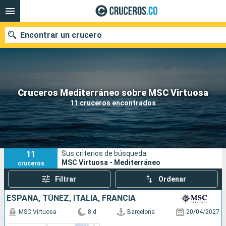
Encontrar un crucero
Cruceros Mediterráneo sobre MSC Virtuosa
Fecha de salida
11 cruceros encontrados
Buscar
11
Sus criterios de búsqueda:
MSC Virtuosa - Mediterráneo
cruceros
Filtrar
Ordenar
ESPAÑA, TÚNEZ, ITALIA, FRANCIA
MSC Virtuosa
8 d
Barcelona
20/04/2027