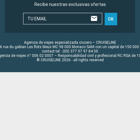
Recibe nuestras exclusivas ofertas
TU EMAIL
OK
Agencia de viajes especializada crucero – CRUISELINE
6 rue du gabian Les flots bleus MC 98 000 Monaco SAM con un capital de 150 000
contact tel : (00) 377 97 97 84 50
gencia de viajes n° 006 02 0007 – Responsabilidad civil y profesional RC RSA de
© CRUISELINE 2026 - all rights reserved