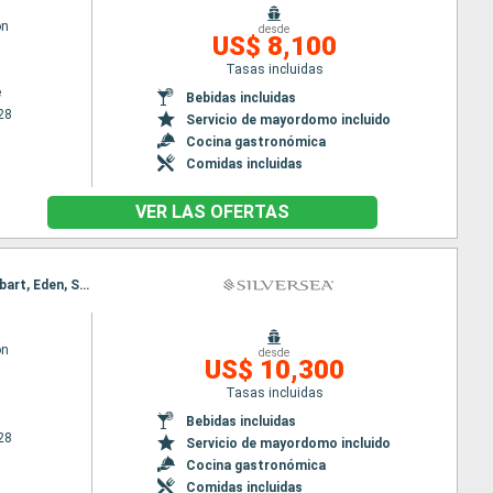
on
desde
US$ 8,100
Tasas incluidas
e
Bebidas incluidas
28
Servicio de mayordomo incluido
Cocina gastronómica
Comidas incluidas
VER LAS OFERTAS
Itinerario : Auckland, Tauranga, Gisborne, Napier, Wellington, Dunedin, Santa Cruz de la Palma, Hobart, Eden, Sidney, Auckland, Tauranga, Gisborne, Napier, Wellington, Dunedin, Santa Cruz de la Palma, Hobart, Eden, Sidney
on
desde
US$ 10,300
Tasas incluidas
Bebidas incluidas
28
Servicio de mayordomo incluido
Cocina gastronómica
Comidas incluidas