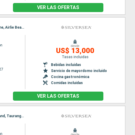
VER LAS OFERTAS
Itinerario : Sidney, Brisbane, Airlie Beach, Cairns, Darwin, Komodo, Benoa, Singapur, Sidney, Brisbane, Airlie Beach, Cairns, Darwin, Komodo, Benoa, Singapur
on
desde
US$ 13,000
Tasas incluidas
Bebidas incluidas
27
Servicio de mayordomo incluido
Cocina gastronómica
Comidas incluidas
VER LAS OFERTAS
Itinerario : Auckland, Tauranga, Picton, Lyttelton, Dunedin, Bluff, Hobart, Eden, Melbourne, Auckland, Tauranga, Picton, Lyttelton, Dunedin, Bluff, Hobart, Eden, Melbourne
on
desde