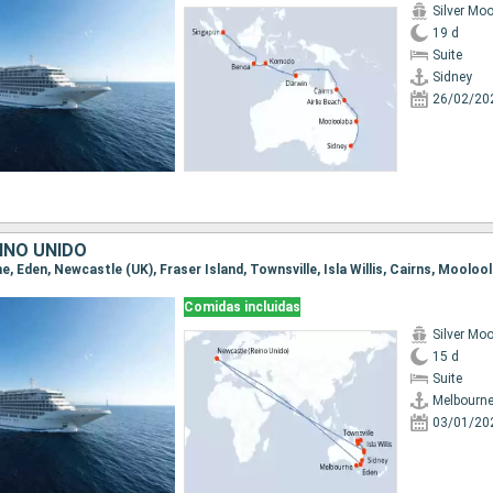
Silver Mo
19 d
Suite
Sidney
26/02/20
INO UNIDO
Comidas incluidas
Silver Mo
15 d
Suite
Melbourn
03/01/20