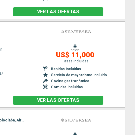
VER LAS OFERTAS
on
desde
US$ 11,000
Tasas incluidas
Bebidas incluidas
27
Servicio de mayordomo incluido
Cocina gastronómica
Comidas incluidas
VER LAS OFERTAS
Itinerario : Sidney, Mooloolaba, Airlie Beach, Cairns, Darwin, Komodo, Benoa, Singapur, Sidney, Mooloolaba, Airlie Beach, Cairns, Darwin, Komodo, Benoa, Singapur