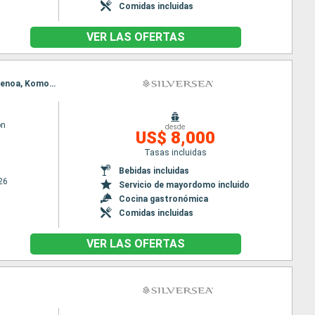
Comidas incluidas
VER LAS OFERTAS
Itinerario : Singapur, Benoa, Komodo, Darwin, Cairns, Airlie Beach, Mooloolaba, Sidney, Singapur, Benoa, Komodo, Darwin, Cairns, Airlie Beach, Mooloolaba, Sidney
on
desde
US$ 8,000
Tasas incluidas
Bebidas incluidas
26
Servicio de mayordomo incluido
Cocina gastronómica
Comidas incluidas
VER LAS OFERTAS