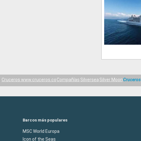
Cruceros www.cruceros.co
Compañías
Silversea
Silver Moon
Cruceros
Barcos más populares
MSC World Europa
Icon of the Seas