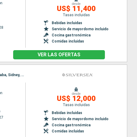
on
desde
US$ 11,400
Tasas incluidas
Bebidas incluidas
28
Servicio de mayordomo incluido
Cocina gastronómica
Comidas incluidas
VER LAS OFERTAS
Itinerario : Melbourne, Eden, Newcastle (UK), Fraser Island, Townsville, Isla Willis, Cairns, Mooloolaba, Sidney, Melbourne, Eden, Newcastle (UK), Fraser Island, Townsville, Isla Willis, Cairns, Mooloolaba, Sidney
on
desde
US$ 12,000
Tasas incluidas
e
Bebidas incluidas
27
Servicio de mayordomo incluido
Cocina gastronómica
Comidas incluidas