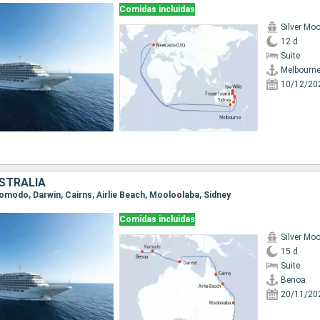
Comidas incluidas
Silver Mo
12 d
Suite
Melbourn
10/12/20
USTRALIA
Komodo, Darwin, Cairns, Airlie Beach, Mooloolaba, Sidney
Comidas incluidas
Silver Mo
15 d
Suite
Benoa
20/11/20