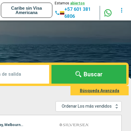
Estamos
abiertos
Caribe sin Visa
+57 601 381
Americana
6806
Buscar
 de salida
Búsqueda Avanzada
Ordenar Los más vendidos
Itinerario : Melbourne, Newcastle (UK), Fraser Island, Isla Willis, Shute Harbour, Mooloolaba, Sidney, Melbourne, Newcastle (UK), Fraser Island, Isla Willis, Shute Harbour, Mooloolaba, Sidney