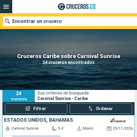
Encontrar un crucero
Cruceros Caribe sobre Carnival Sunrise
Fecha de salida
24 cruceros encontrados
Buscar
24
Sus criterios de búsqueda:
Carnival Sunrise - Caribe
cruceros
Filtrar
Ordenar
ESTADOS UNIDOS, BAHAMAS
Carnival Sunrise
5 d
Miami
29/11/2026