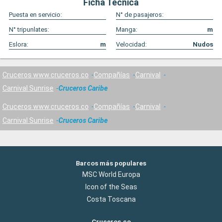
Ficha Técnica
Puesta en servicio:
N° de pasajeros:
N° tripunlates:
Manga:
m
Eslora:
m
Velocidad:
Nudos
Cruceros www.cruceros.co
Compañías
Carnival
Carnival Sunrise
Cruceros Caribe
Cruceros www.cruceros.co
Compañías
Carnival
Carnival Sunrise
Cruceros Caribe
Barcos más populares
MSC World Europa
Icon of the Seas
Costa Toscana
Cruceros.co