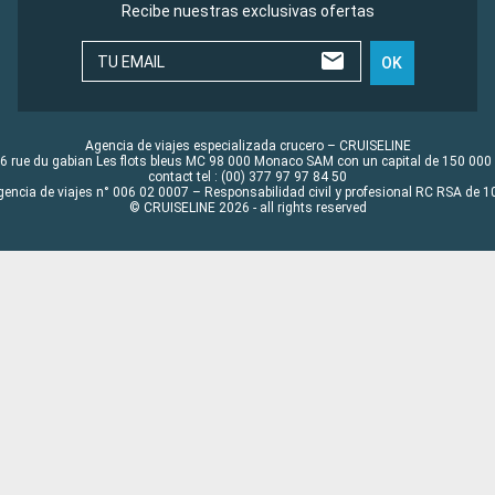
Recibe nuestras exclusivas ofertas
TU EMAIL
OK
Agencia de viajes especializada crucero – CRUISELINE
6 rue du gabian Les flots bleus MC 98 000 Monaco SAM con un capital de 150 000
contact tel : (00) 377 97 97 84 50
gencia de viajes n° 006 02 0007 – Responsabilidad civil y profesional RC RSA de
© CRUISELINE 2026 - all rights reserved