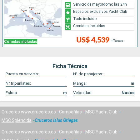
Servicio de mayordomo las 24h
Espacios exclusivos Yacht Club
Todo incluido
Comidas incluidas
US$ 4,539
+Tasas
Comidas incluidas
Ficha Técnica
Puesta en servicio:
N° de pasajeros:
N° tripunlates:
Manga:
m
Eslora:
m
Velocidad:
Nudos
Cruceros www.cruceros.co
Compañías
MSC Yacht Club
MSC Splendida
Cruceros Islas Griegas
Cruceros www.cruceros.co
Compañías
MSC Yacht Club