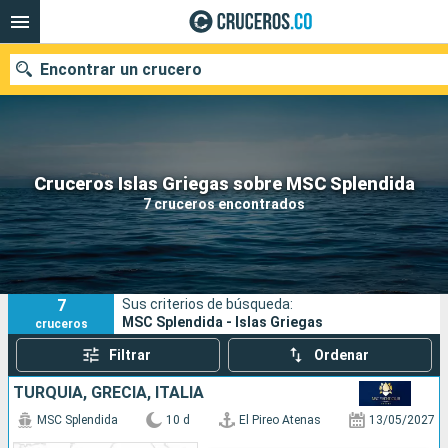
Encontrar un crucero
Cruceros Islas Griegas sobre MSC Splendida
Fecha de salida
7 cruceros encontrados
Buscar
7
Sus criterios de búsqueda:
MSC Splendida - Islas Griegas
cruceros
Filtrar
Ordenar
TURQUÍA, GRECIA, ITALIA
MSC Splendida
10 d
El Pireo Atenas
13/05/2027