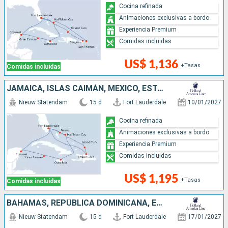
Cocina refinada
Animaciones exclusivas a bordo
Experiencia Premium
Comidas incluidas
US$ 1,136
+Tasas
Comidas incluidas
JAMAICA, ISLAS CAIMÁN, MÉXICO, ESTADOS UNIDOS, BAHAMAS, REPÚBLICA DOMINICANA
Nieuw Statendam
15 d
Fort Lauderdale
10/01/2027
Cocina refinada
Animaciones exclusivas a bordo
Experiencia Premium
Comidas incluidas
US$ 1,195
+Tasas
Comidas incluidas
BAHAMAS, REPÚBLICA DOMINICANA, ESTADOS UNIDOS, PUERTO RICO
Nieuw Statendam
15 d
Fort Lauderdale
17/01/2027