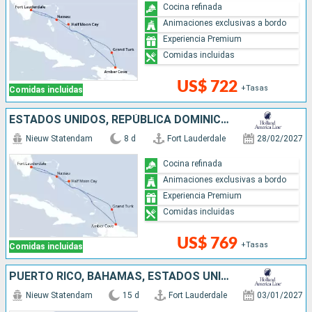
Cocina refinada
Animaciones exclusivas a bordo
Experiencia Premium
Comidas incluidas
US$ 722
+Tasas
Comidas incluidas
ESTADOS UNIDOS, REPÚBLICA DOMINICANA, BAHAMAS
Nieuw Statendam
8 d
Fort Lauderdale
28/02/2027
Cocina refinada
Animaciones exclusivas a bordo
Experiencia Premium
Comidas incluidas
US$ 769
+Tasas
Comidas incluidas
PUERTO RICO, BAHAMAS, ESTADOS UNIDOS, JAMAICA, ISLAS CAIMÁN, MÉXICO
Nieuw Statendam
15 d
Fort Lauderdale
03/01/2027