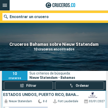
Encontrar un crucero
Cruceros Bahamas sobre Nieuw Statendam
Fecha de salida
10 cruceros encontrados
Buscar
10
Sus criterios de búsqueda:
Nieuw Statendam - Bahamas
cruceros
Filtrar
Ordenar
ESTADOS UNIDOS, PUERTO RICO, BAHAMAS
Nieuw Statendam
8 d
Fort Lauderdale
03/01/2027