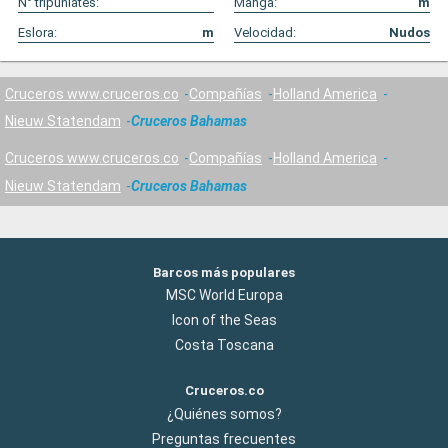
N° tripunlates:
Manga:
m
Eslora:
m
Velocidad:
Nudos
Cruceros www.cruceros.co
Compañías
Holland America
Nieuw Statendam
Cruceros Bahamas
Cruceros www.cruceros.co
Compañías
Holland America
Nieuw Statendam
Cruceros Bahamas
Barcos más populares
MSC World Europa
Icon of the Seas
Costa Toscana
Cruceros.co
¿Quiénes somos?
Preguntas frecuentes