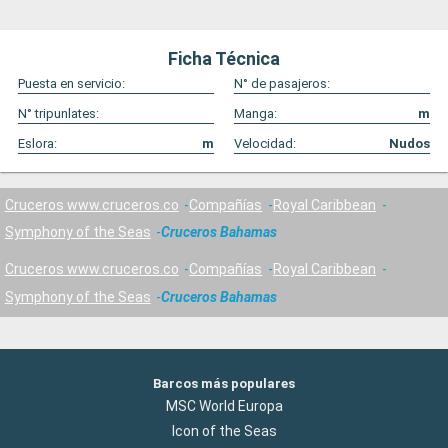
Ficha Técnica
Puesta en servicio:
N° de pasajeros:
N° tripunlates:
Manga:
m
Eslora:
m
Velocidad:
Nudos
Cruceros www.cruceros.co
Compañías
Royal Caribbean
Symphony of the Seas
Cruceros Bahamas
Cruceros www.cruceros.co
Compañías
Royal Caribbean
Symphony of the Seas
Cruceros Bahamas
Barcos más populares
MSC World Europa
Icon of the Seas