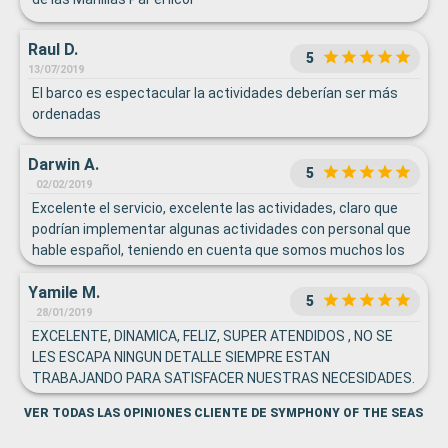
Raul D.
5
13/07/2019
El barco es espectacular la actividades deberían ser más
ordenadas
Darwin A.
5
02/02/2019
Excelente el servicio, excelente las actividades, claro que
podrían implementar algunas actividades con personal que
hable español, teniendo en cuenta que somos muchos los
latinos que visitamos este tipo de cruceros, de resto súper
Yamile M.
bueno el barco.
5
28/01/2019
EXCELENTE, DINAMICA, FELIZ, SUPER ATENDIDOS , NO SE
LES ESCAPA NINGUN DETALLE SIEMPRE ESTAN
TRABAJANDO PARA SATISFACER NUESTRAS NECESIDADES.
VER TODAS LAS OPINIONES CLIENTE DE SYMPHONY OF THE SEAS