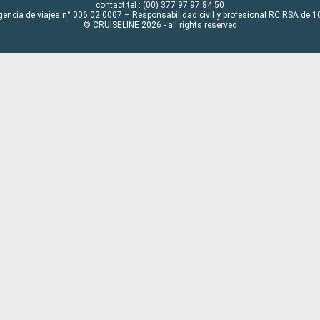
contact tel : (00) 377 97 97 84 50
gencia de viajes n° 006 02 0007 – Responsabilidad civil y profesional RC RSA de
© CRUISELINE 2026 - all rights reserved