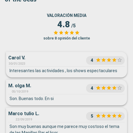
VALORACIÓN MEDIA
4.8
/5
sobre 8 opinión del cliente
Carol V.
4
30/01/2023
Interesantes las actividades , los shows espectaculares
M. olga M.
4
05/10/2019
Son. Buenas todo. En si
Marco tulio L.
5
22/09/2019
Son muy buenas aunque me parece muy costoso el tema
de las Manillas Par el licor