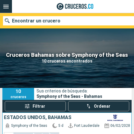
Encontrar un crucero
Cruceros Bahamas sobre Symphony of the Seas
Fecha de salida
10 cruceros encontrados
Buscar
10
Sus criterios de búsqueda:
Symphony of the Seas - Bahamas
cruceros
Filtrar
Ordenar
ESTADOS UNIDOS, BAHAMAS
Symphony of the Seas
5 d
Fort Lauderdale
06/02/2028