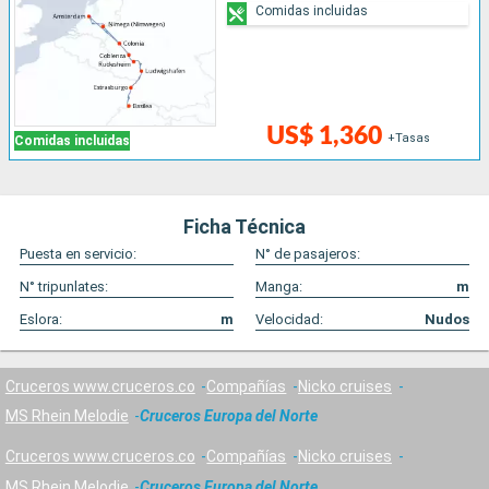
Comidas incluidas
US$ 1,360
+Tasas
Comidas incluidas
Ficha Técnica
Puesta en servicio:
N° de pasajeros:
N° tripunlates:
Manga:
m
Eslora:
m
Velocidad:
Nudos
Cruceros www.cruceros.co
Compañías
Nicko cruises
MS Rhein Melodie
Cruceros Europa del Norte
Cruceros www.cruceros.co
Compañías
Nicko cruises
MS Rhein Melodie
Cruceros Europa del Norte