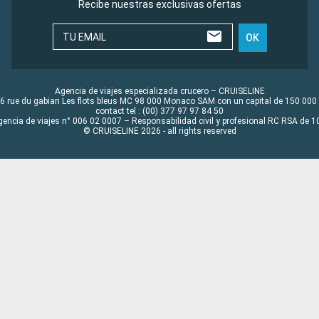
Recibe nuestras exclusivas ofertas
TU EMAIL
OK
Agencia de viajes especializada crucero – CRUISELINE
6 rue du gabian Les flots bleus MC 98 000 Monaco SAM con un capital de 150 000
contact tel : (00) 377 97 97 84 50
gencia de viajes n° 006 02 0007 – Responsabilidad civil y profesional RC RSA de
© CRUISELINE 2026 - all rights reserved