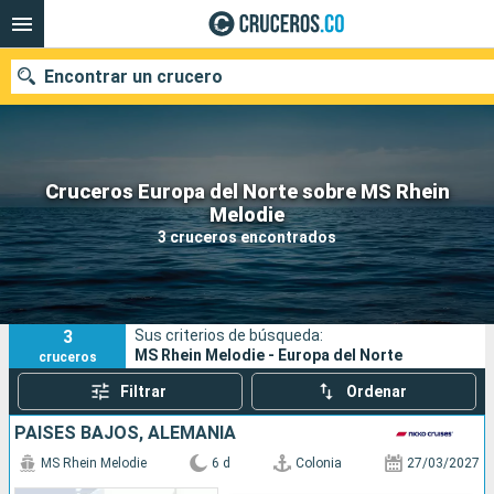
Encontrar un crucero
Cruceros Europa del Norte sobre MS Rhein
Melodie
Fecha de salida
3 cruceros encontrados
Buscar
3
Sus criterios de búsqueda:
MS Rhein Melodie - Europa del Norte
cruceros
Filtrar
Ordenar
PAISES BAJOS, ALEMANIA
MS Rhein Melodie
6 d
Colonia
27/03/2027