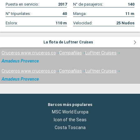
Puesta en servicio:
2017
N° de pasajeros:
140
N° tripunlates:
40
Manga:
11
m
Eslora:
110
m
Velocidad:
25
Nudos
La flota de Luftner Cruises
Cruceros www.cruceros.co
Compañías
Luftner Cruises
Amadeus Provence
Cruceros www.cruceros.co
Compañías
Luftner Cruises
Amadeus Provence
Barcos más populares
MSC World Europa
Icon of the Seas
Costa Toscana