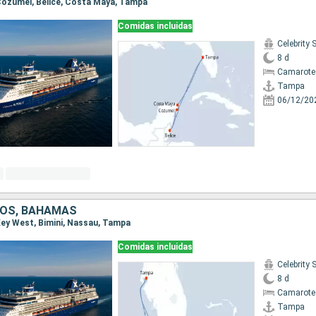
 Cozumel, Belice, Costa Maya, Tampa
Comidas incluidas
Celebrity
8 d
Camarote 
Tampa
06/12/20
DOS, BAHAMAS
 Key West, Bimini, Nassau, Tampa
Comidas incluidas
Celebrity
8 d
Camarote
Tampa