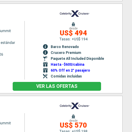
desde
 Summit
US$ 494
Tasas: +US$ 194
 estándar
Barco Renovado
Crucero Premium
26
Paquete All Included Disponible
Hasta -$600/cabina
60% Off en 2° pasajero
Comidas incluidas
VER LAS OFERTAS
desde
 Summit
US$ 570
Tasas: +US$ 198