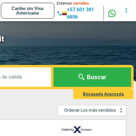
Estamos
cerrados
Caribe sin Visa
+57 601 381
Americana
6806
it
Buscar
 de salida
Búsqueda Avanzada
Ordenar Los más vendidos