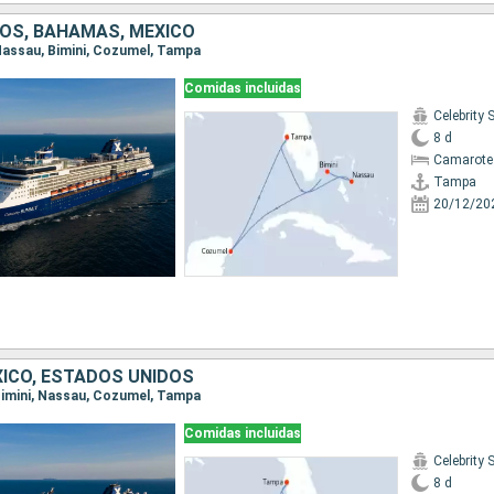
OS, BAHAMAS, MÉXICO
 Nassau, Bimini, Cozumel, Tampa
Comidas incluidas
Celebrity
8 d
Camarote
Tampa
20/12/20
ICO, ESTADOS UNIDOS
 Bimini, Nassau, Cozumel, Tampa
Comidas incluidas
Celebrity
8 d