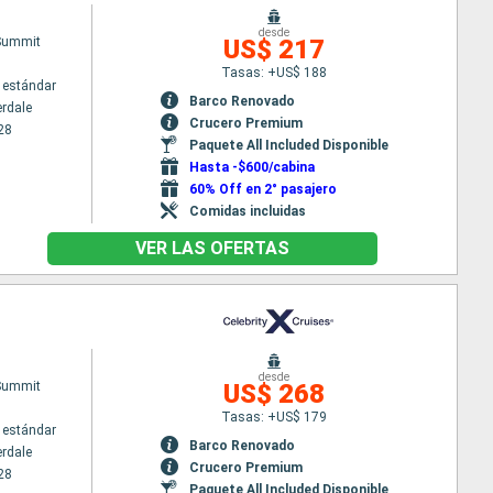
desde
 Summit
US$ 217
Tasas: +US$ 188
 estándar
Barco Renovado
erdale
Crucero Premium
28
Paquete All Included Disponible
Hasta -$600/cabina
60% Off en 2° pasajero
Comidas incluidas
VER LAS OFERTAS
desde
 Summit
US$ 268
Tasas: +US$ 179
 estándar
Barco Renovado
erdale
Crucero Premium
28
Paquete All Included Disponible