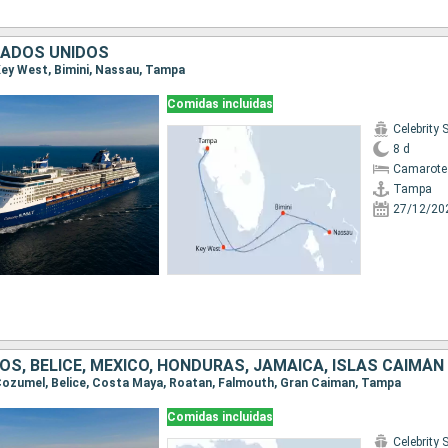
TADOS UNIDOS
 Key West, Bimini, Nassau, Tampa
Comidas incluidas
Celebrity
8 d
Camarote
Tampa
27/12/20
S, BELICE, MÉXICO, HONDURAS, JAMAICA, ISLAS CAIMÁN
 Cozumel, Belice, Costa Maya, Roatan, Falmouth, Gran Caiman, Tampa
Comidas incluidas
Celebrity