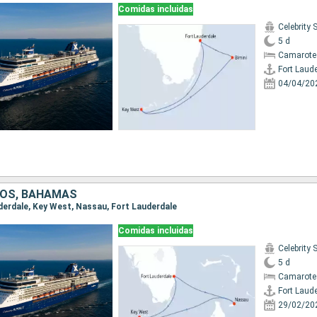
Comidas incluidas
Celebrity
5 d
Camarote
Fort Laud
04/04/20
DOS, BAHAMAS
uderdale, Key West, Nassau, Fort Lauderdale
Comidas incluidas
Celebrity
5 d
Camarote
Fort Laud
29/02/20