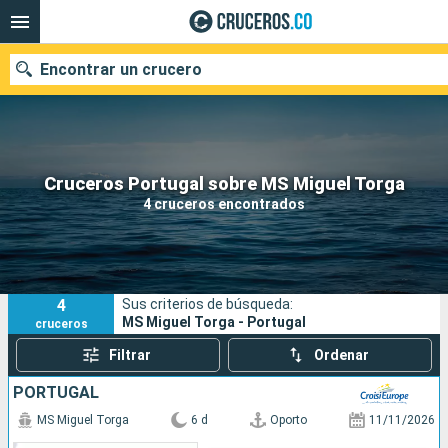
Encontrar un crucero
Cruceros Portugal sobre MS Miguel Torga
Fecha de salida
4 cruceros encontrados
Buscar
4
Sus criterios de búsqueda:
MS Miguel Torga - Portugal
cruceros
Filtrar
Ordenar
PORTUGAL
MS Miguel Torga
6 d
Oporto
11/11/2026