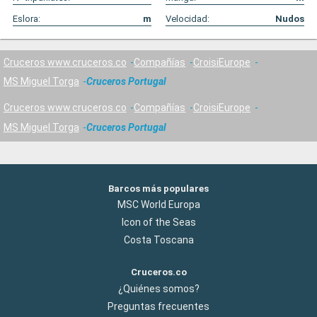
Eslora:
m
Velocidad:
Nudos
Cruceros www.cruceros.co
Compañías
CroisiEurope
MS Miguel Torga
Cruceros Portugal
Cruceros www.cruceros.co
Compañías
CroisiEurope
MS Miguel Torga
Cruceros Portugal
Barcos más populares
MSC World Europa
Icon of the Seas
Costa Toscana
Cruceros.co
¿Quiénes somos?
Preguntas frecuentes