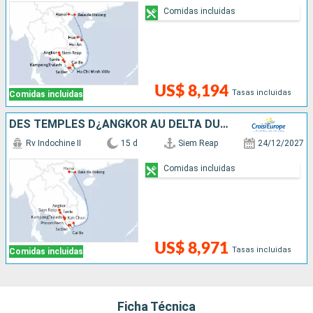
Comidas incluidas
US$ 8,194
Tasas incluidas
Comidas incluidas
DES TEMPLES D¿ANGKOR AU DELTA DU MÉKONG, VIVEZ DES FÊTES DE FIN D¿ANNÉE UNIQUES ET DÉPAYSANTES- & HANOÏ ET LA BAIE D'ALONG
Rv Indochine II
15 d
Siem Reap
24/12/2027
Comidas incluidas
US$ 8,971
Tasas incluidas
Comidas incluidas
Ficha Técnica