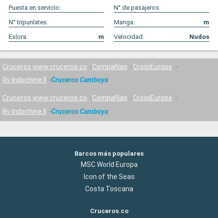
Puesta en servicio:
N° de pasajeros:
N° tripunlates:
Manga:
m
Eslora:
m
Velocidad:
Nudos
Cruceros www.cruceros.co
Compañías
CroisiEurope
Rv Indochine II
Cruceros Camboya
Cruceros www.cruceros.co
Compañías
CroisiEurope
Rv Indochine II
Cruceros Camboya
Barcos más populares
MSC World Europa
Icon of the Seas
Costa Toscana
Cruceros.co