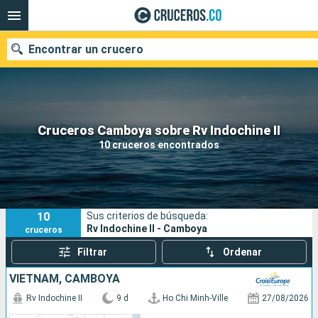
Encontrar un crucero
Cruceros Camboya sobre Rv Indochine II
Fecha de salida
10 cruceros encontrados
Buscar
10
Sus criterios de búsqueda:
Rv Indochine II - Camboya
cruceros
Filtrar
Ordenar
VIETNAM, CAMBOYA
Rv Indochine II
9 d
Ho Chi Minh-Ville
27/08/2026