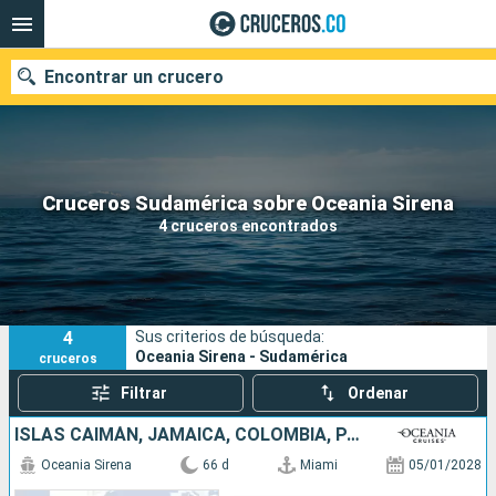
Encontrar un crucero
Cruceros Sudamérica sobre Oceania Sirena
Fecha de salida
4 cruceros encontrados
Buscar
4
Sus criterios de búsqueda:
Oceania Sirena - Sudamérica
cruceros
Filtrar
Ordenar
ISLAS CAIMÁN, JAMAICA, COLOMBIA, PANAMÁ, ECUADOR, PERÚ, CHILE, ARGENTINA, ISLAS MALVINAS, URUGUAY, BRASIL, BARBADOS, SAN VINCENT Y LAS GRANADINAS, ESTADOS UNIDOS
Oceania Sirena
66 d
Miami
05/01/2028