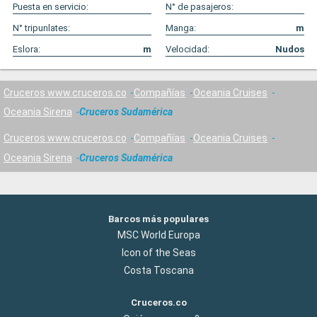
Puesta en servicio:
N° de pasajeros:
N° tripunlates:
Manga:
m
Eslora:
m
Velocidad:
Nudos
Cruceros www.cruceros.co
Compañías
Oceania Cruises
Oceania Sirena
Cruceros Sudamérica
Cruceros www.cruceros.co
Compañías
Oceania Cruises
Oceania Sirena
Cruceros Sudamérica
Barcos más populares
MSC World Europa
Icon of the Seas
Costa Toscana
Cruceros.co