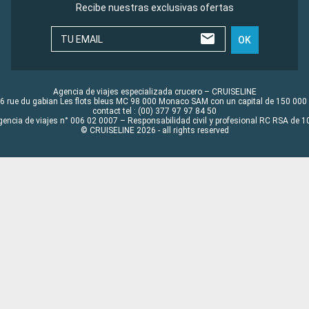
Recibe nuestras exclusivas ofertas
TU EMAIL
OK
Agencia de viajes especializada crucero – CRUISELINE
6 rue du gabian Les flots bleus MC 98 000 Monaco SAM con un capital de 150 000
contact tel : (00) 377 97 97 84 50
gencia de viajes n° 006 02 0007 – Responsabilidad civil y profesional RC RSA de
© CRUISELINE 2026 - all rights reserved