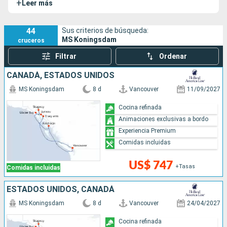
+
Leer más
dos años después se unió el
Nieuw Statendam
. El MS
Koningsdam es uno de los barcos más grandes de la
compañía.
44
Sus criterios de búsqueda:
MS Koningsdam
cruceros
Filtrar
Ordenar
CANADÁ, ESTADOS UNIDOS
MS Koningsdam
8 d
Vancouver
11/09/2027
Cocina refinada
Animaciones exclusivas a bordo
Experiencia Premium
Comidas incluidas
US$ 747
+Tasas
Comidas incluidas
ESTADOS UNIDOS, CANADÁ
MS Koningsdam
8 d
Vancouver
24/04/2027
Cocina refinada