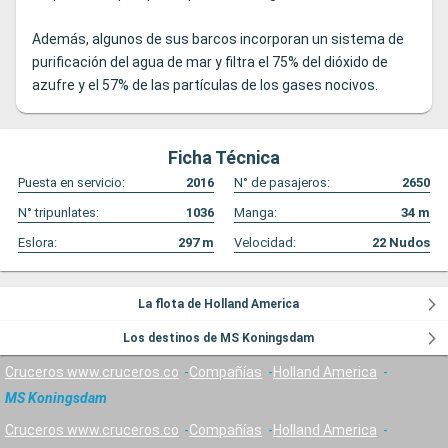
Además, algunos de sus barcos incorporan un sistema de
purificación del agua de mar y filtra el 75% del dióxido de
azufre y el 57% de las partículas de los gases nocivos.
Ficha Técnica
Puesta en servicio:
2016
N° de pasajeros:
2650
N° tripunlates:
1036
Manga:
34
m
Eslora:
297
m
Velocidad:
22
Nudos
La flota de Holland America
Los destinos de MS Koningsdam
Cruceros www.cruceros.co
Compañías
Holland America
MS Koningsdam
Cruceros www.cruceros.co
Compañías
Holland America