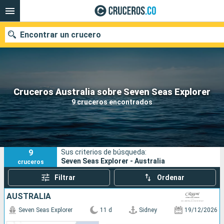
Encontrar un crucero
Cruceros Australia sobre Seven Seas Explorer
Fecha de salida
9 cruceros encontrados
Buscar
9
Sus criterios de búsqueda:
Seven Seas Explorer - Australia
cruceros
Filtrar
Ordenar
AUSTRALIA
Seven Seas Explorer
11 d
Sidney
19/12/2026