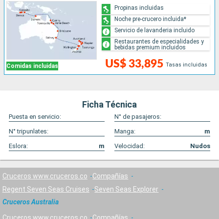
Propinas incluidas
Noche pre-crucero incluida*
Servicio de lavanderia incluido
Restaurantes de especialidades y
bebidas premium incluidos
US$ 33,895
Tasas incluidas
Comidas incluidas
Ficha Técnica
Puesta en servicio:
N° de pasajeros:
N° tripunlates:
Manga:
m
Eslora:
m
Velocidad:
Nudos
Cruceros www.cruceros.co
Compañías
Regent Seven Seas Cruises
Seven Seas Explorer
Cruceros Australia
Cruceros www.cruceros.co
Compañías