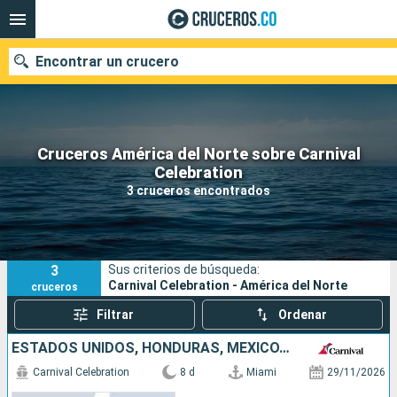
Encontrar un crucero
Cruceros América del Norte sobre Carnival
Celebration
Fecha de salida
3 cruceros encontrados
Buscar
3
Sus criterios de búsqueda:
Carnival Celebration - América del Norte
cruceros
Filtrar
Ordenar
ESTADOS UNIDOS, HONDURAS, MÉXICO, BAHAMAS
Carnival Celebration
8 d
Miami
29/11/2026