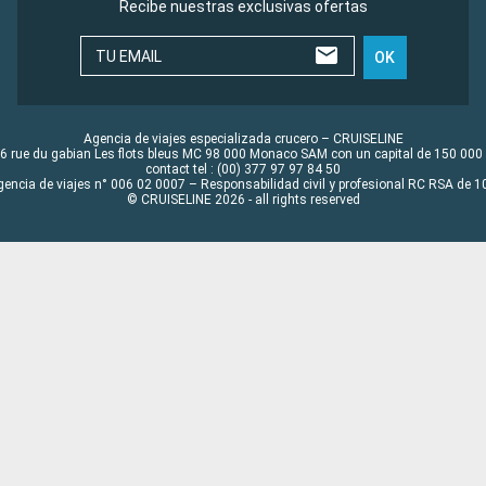
Recibe nuestras exclusivas ofertas
TU EMAIL
OK
Agencia de viajes especializada crucero – CRUISELINE
6 rue du gabian Les flots bleus MC 98 000 Monaco SAM con un capital de 150 000
contact tel : (00) 377 97 97 84 50
gencia de viajes n° 006 02 0007 – Responsabilidad civil y profesional RC RSA de
© CRUISELINE 2026 - all rights reserved