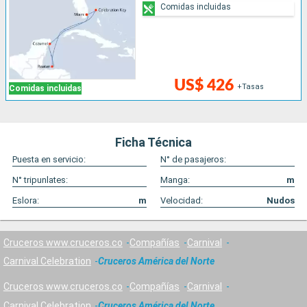
Comidas incluidas
US$ 426
+Tasas
Comidas incluidas
Ficha Técnica
Puesta en servicio:
N° de pasajeros:
N° tripunlates:
Manga:
m
Eslora:
m
Velocidad:
Nudos
Cruceros www.cruceros.co
Compañías
Carnival
Carnival Celebration
Cruceros América del Norte
Cruceros www.cruceros.co
Compañías
Carnival
Carnival Celebration
Cruceros América del Norte