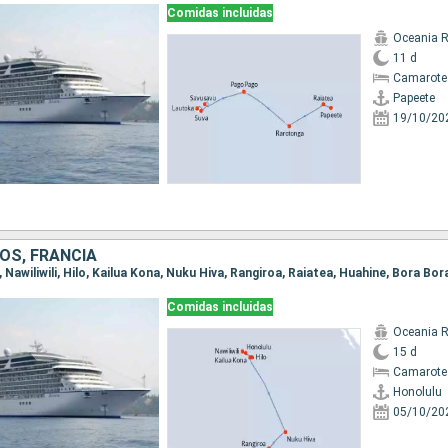
Comidas incluidas
Oceania R
11 d
Camarote 
Papeete
19/10/20
OS, FRANCIA
u, Nawiliwili, Hilo, Kailua Kona, Nuku Hiva, Rangiroa, Raiatea, Huahine, Bora Bo
Comidas incluidas
Oceania R
15 d
Camarote 
Honolulu
05/10/20