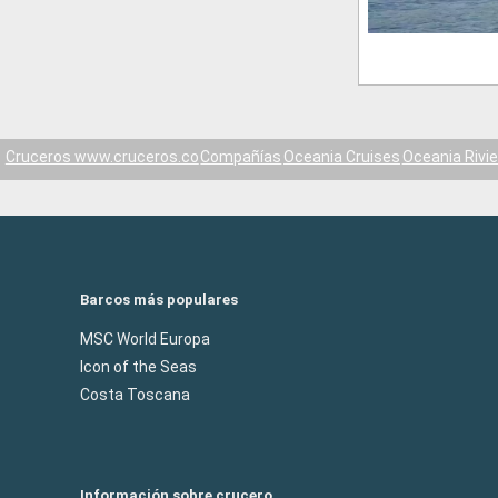
Cruceros www.cruceros.co
Compañías
Oceania Cruises
Oceania Rivie
Barcos más populares
MSC World Europa
Icon of the Seas
Costa Toscana
Información sobre crucero