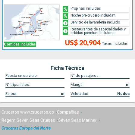
Propinas incluidas
Noche pre-crucero incluida*
Servicio de lavanderia incluido
Restaurantes de especialidades y
bebidas premium incluidos
US$ 20,904
Tasas incluidas
Comidas incluidas
Ficha Técnica
Puesta en servicio:
N° de pasajeros:
N° tripunlates:
Manga:
m
Eslora:
m
Velocidad:
Nudos
Cruceros www.cruceros.co
Compañías
Regent Seven Seas Cruises
Seven Seas Mariner
Cruceros Europa del Norte