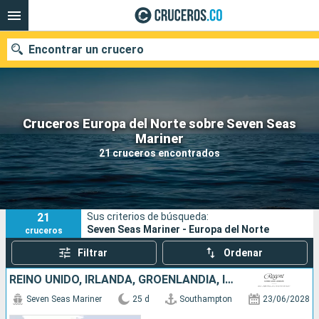
Encontrar un crucero
Cruceros Europa del Norte sobre Seven Seas
Mariner
Fecha de salida
21 cruceros encontrados
Buscar
21
Sus criterios de búsqueda:
Seven Seas Mariner - Europa del Norte
cruceros
Filtrar
Ordenar
REINO UNIDO, IRLANDA, GROENLANDIA, ISLANDIA
Seven Seas Mariner
25 d
Southampton
23/06/2028