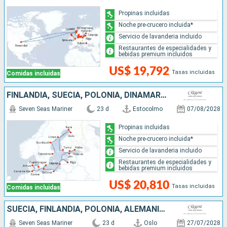
Propinas incluidas
Noche pre-crucero incluida*
Servicio de lavanderia incluido
Restaurantes de especialidades y
bebidas premium incluidos
US$ 19,792
Tasas incluidas
Comidas incluidas
FINLANDIA, SUECIA, POLONIA, DINAMARCA, ALEMANIA, ESTONIA, LETONIA
Seven Seas Mariner
23 d
Estocolmo
07/08/2028
Propinas incluidas
Noche pre-crucero incluida*
Servicio de lavanderia incluido
Restaurantes de especialidades y
bebidas premium incluidos
US$ 20,810
Tasas incluidas
Comidas incluidas
SUECIA, FINLANDIA, POLONIA, ALEMANIA, DINAMARCA, LETONIA, NORUEGA, LITUANIA, ESTONIA
Seven Seas Mariner
23 d
Oslo
27/07/2028