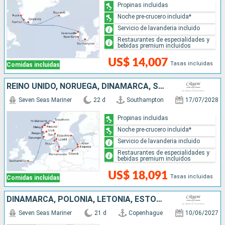
Propinas incluidas
Noche pre-crucero incluida*
Servicio de lavanderia incluido
Restaurantes de especialidades y
bebidas premium incluidos
US$ 14,007
Tasas incluidas
Comidas incluidas
REINO UNIDO, NORUEGA, DINAMARCA, SUECIA, ALEMANIA, POLONIA, LITUANIA, LETONIA
Seven Seas Mariner
22 d
Southampton
17/07/2028
Propinas incluidas
Noche pre-crucero incluida*
Servicio de lavanderia incluido
Restaurantes de especialidades y
bebidas premium incluidos
US$ 18,091
Tasas incluidas
Comidas incluidas
DINAMARCA, POLONIA, LETONIA, ESTONIA, FINLANDIA, SUECIA, ALEMANIA, PAISES BAJOS
Seven Seas Mariner
21 d
Copenhague
10/06/2027