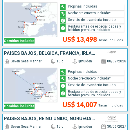
Propinas incluidas
Noche pre-crucero incluida*
Servicio de lavanderia incluido
Restaurantes de especialidades y
bebidas premium incluidos
US$ 13,498
Tasas incluidas
Comidas incluidas
PAISES BAJOS, BÉLGICA, FRANCIA, IRLANDA, REINO UNIDO, ISLANDIA
Seven Seas Mariner
15 d
Ijmuiden
08/09/2028
Propinas incluidas
Noche pre-crucero incluida*
Servicio de lavanderia incluido
Restaurantes de especialidades y
bebidas premium incluidos
US$ 14,007
Tasas incluidas
Comidas incluidas
PAISES BAJOS, REINO UNIDO, NORUEGA, ISLANDIA
Seven Seas Mariner
15 d
Ijmuiden
30/06/2027