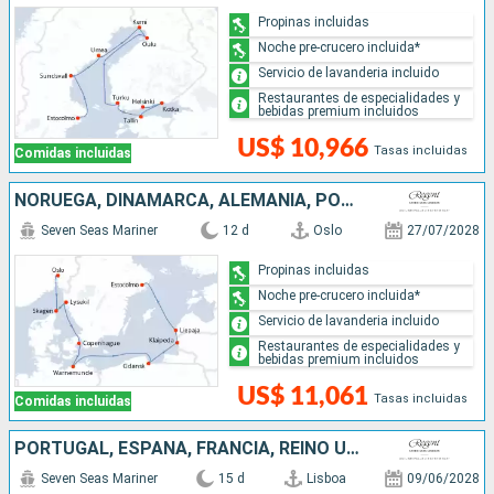
Propinas incluidas
Noche pre-crucero incluida*
Servicio de lavanderia incluido
Restaurantes de especialidades y
bebidas premium incluidos
US$ 10,966
Tasas incluidas
Comidas incluidas
NORUEGA, DINAMARCA, ALEMANIA, POLONIA, LITUANIA, LETONIA, SUECIA
Seven Seas Mariner
12 d
Oslo
27/07/2028
Propinas incluidas
Noche pre-crucero incluida*
Servicio de lavanderia incluido
Restaurantes de especialidades y
bebidas premium incluidos
US$ 11,061
Tasas incluidas
Comidas incluidas
PORTUGAL, ESPAÑA, FRANCIA, REINO UNIDO
Seven Seas Mariner
15 d
Lisboa
09/06/2028