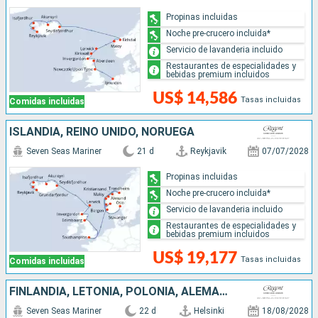
Propinas incluidas
Noche pre-crucero incluida*
Servicio de lavanderia incluido
Restaurantes de especialidades y
bebidas premium incluidos
US$ 14,586
Tasas incluidas
Comidas incluidas
ISLANDIA, REINO UNIDO, NORUEGA
Seven Seas Mariner
21 d
Reykjavik
07/07/2028
Propinas incluidas
Noche pre-crucero incluida*
Servicio de lavanderia incluido
Restaurantes de especialidades y
bebidas premium incluidos
US$ 19,177
Tasas incluidas
Comidas incluidas
FINLANDIA, LETONIA, POLONIA, ALEMANIA, DINAMARCA, SUECIA, NORUEGA, REINO UNIDO, PAISES BAJOS
Seven Seas Mariner
22 d
Helsinki
18/08/2028