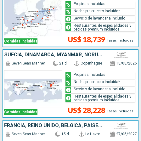
Propinas incluidas
Noche pre-crucero incluida*
Servicio de lavanderia incluido
Restaurantes de especialidades y
bebidas premium incluidos
US$ 18,739
Tasas incluidas
Comidas incluidas
SUECIA, DINAMARCA, MYANMAR, NORUEGA, REINO UNIDO, BÉLGICA, PAISES BAJOS
Seven Seas Mariner
21 d
Copenhague
18/08/2026
Propinas incluidas
Noche pre-crucero incluida*
Servicio de lavanderia incluido
Restaurantes de especialidades y
bebidas premium incluidos
US$ 28,228
Tasas incluidas
Comidas incluidas
FRANCIA, REINO UNIDO, BÉLGICA, PAISES BAJOS, ALEMANIA, NORUEGA, DINAMARCA, SUECIA
Seven Seas Mariner
15 d
Le Havre
27/05/2027