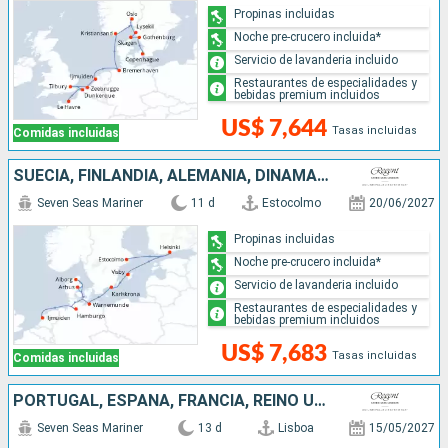
Propinas incluidas
Noche pre-crucero incluida*
Servicio de lavanderia incluido
Restaurantes de especialidades y
bebidas premium incluidos
US$ 7,644
Tasas incluidas
Comidas incluidas
SUECIA, FINLANDIA, ALEMANIA, DINAMARCA, PAISES BAJOS
Seven Seas Mariner
11 d
Estocolmo
20/06/2027
Propinas incluidas
Noche pre-crucero incluida*
Servicio de lavanderia incluido
Restaurantes de especialidades y
bebidas premium incluidos
US$ 7,683
Tasas incluidas
Comidas incluidas
PORTUGAL, ESPAÑA, FRANCIA, REINO UNIDO
Seven Seas Mariner
13 d
Lisboa
15/05/2027