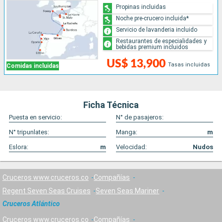
Propinas incluidas
Noche pre-crucero incluida*
Servicio de lavanderia incluido
Restaurantes de especialidades y
bebidas premium incluidos
US$ 13,900
Tasas incluidas
Comidas incluidas
Ficha Técnica
Puesta en servicio:
N° de pasajeros:
N° tripunlates:
Manga:
m
Eslora:
m
Velocidad:
Nudos
Cruceros www.cruceros.co
Compañías
Regent Seven Seas Cruises
Seven Seas Mariner
Cruceros Atlántico
Cruceros www.cruceros.co
Compañías