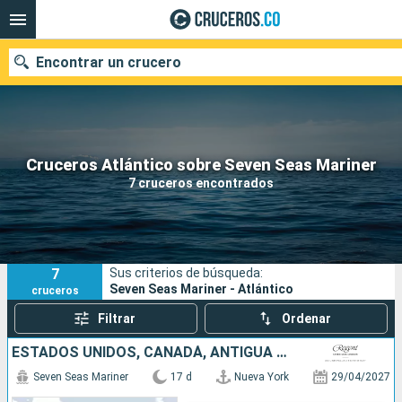
Encontrar un crucero
Cruceros Atlántico sobre Seven Seas Mariner
Fecha de salida
7 cruceros encontrados
Buscar
7
Sus criterios de búsqueda:
Seven Seas Mariner - Atlántico
cruceros
Filtrar
Ordenar
ESTADOS UNIDOS, CANADÁ, ANTIGUA Y BARBUDA, MARRUECOS, PORTUGAL
Seven Seas Mariner
17 d
Nueva York
29/04/2027