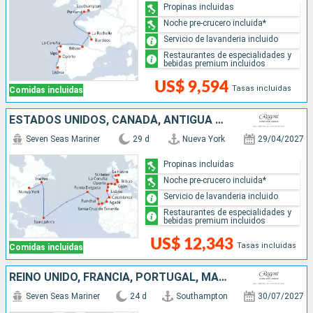
Propinas incluidas
Noche pre-crucero incluida*
Servicio de lavanderia incluido
Restaurantes de especialidades y
bebidas premium incluidos
US$ 9,594
Tasas incluidas
Comidas incluidas
ESTADOS UNIDOS, CANADÁ, ANTIGUA Y BARBUDA, MARRUECOS, PORTUGAL, ESPAÑA, FRANCIA, REINO UNIDO
Seven Seas Mariner
29 d
Nueva York
29/04/2027
Propinas incluidas
Noche pre-crucero incluida*
Servicio de lavanderia incluido
Restaurantes de especialidades y
bebidas premium incluidos
US$ 12,343
Tasas incluidas
Comidas incluidas
REINO UNIDO, FRANCIA, PORTUGAL, MARRUECOS, ESPAÑA
Seven Seas Mariner
24 d
Southampton
30/07/2027