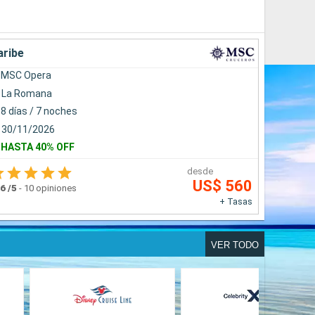
aribe
MSC Opera
La Romana
8 días / 7 noches
30/11/2026
HASTA 40% OFF
desde
US$ 560
.6
/5
-
10 opiniones
+ Tasas
VER TODO