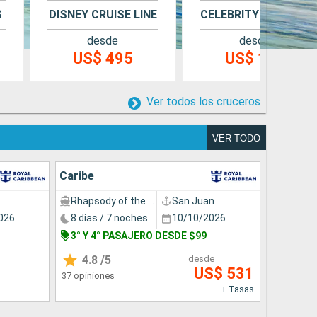
S
DISNEY CRUISE LINE
CELEBRITY CRUISES
desde
desde
US$ 495
US$ 194
Ver todos los cruceros
VER TODO
Caribe
Rhapsody of the Seas
San Juan
026
8 días / 7 noches
10/10/2026
3° Y 4° PASAJERO DESDE $99
4.8
/5
desde
US$ 531
37 opiniones
+ Tasas