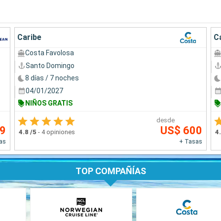
Caribe
C
Costa Favolosa
Santo Domingo
8 días / 7 noches
04/01/2027
NIÑOS GRATIS
desde
69
US$ 600
4.8
/5
-
4 opiniones
4
as
+ Tasas
TOP COMPAÑÍAS