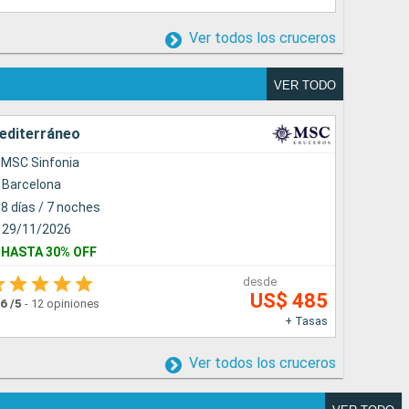
Ver todos los cruceros
VER TODO
editerráneo
Sudamér
MSC Sinfonia
MSC Se
Barcelona
Santos
8 días / 7 noches
8 días 
29/11/2026
13/12/
HASTA 30% OFF
HASTA 
desde
US$ 485
.6
/5
-
12 opiniones
4.5
/5
-
20
+ Tasas
Ver todos los cruceros