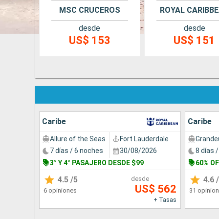
MSC CRUCEROS
ROYAL CARIBB
desde
desde
US$ 153
US$ 151
Caribe
Caribe
Allure of the Seas
Fort Lauderdale
7 días / 6 noches
30/08/2026
8 días 
3° Y 4° PASAJERO DESDE $99
60% OF
4.5
/5
desde
4.6
/
US$ 562
6 opiniones
31 opinio
+ Tasas