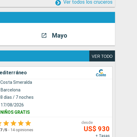
Ver todos los cruceros
Mayo
Jun
VER TODO
editerráneo
Caribe
Costa Smeralda
Costa F
Barcelona
Santo 
8 días / 7 noches
8 días 
17/08/2026
08/02/
NIÑOS GRATIS
NIÑOS 
desde
US$ 930
.7
/5
-
14 opiniones
4.8
/5
-
4 
+ Tasas