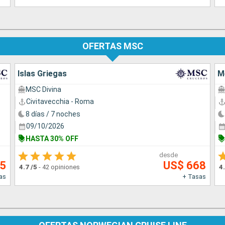
OFERTAS MSC
Islas Griegas
M
MSC Divina
Civitavecchia - Roma
8 días / 7 noches
09/10/2026
HASTA 30% OFF
desde
05
US$ 668
4.7
/5
-
42 opiniones
4
as
+ Tasas