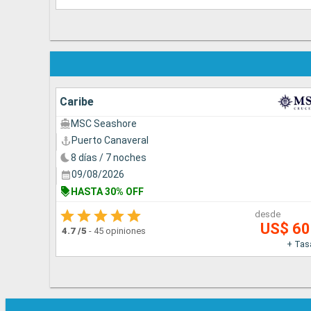
Caribe
MSC Seashore
Puerto Canaveral
8 días / 7 noches
09/08/2026
HASTA 30% OFF
desde
US$ 6
4.7
/5
-
45 opiniones
+ Tas