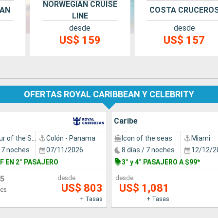
NORWEGIAN CRUISE
EAN
COSTA CRUCERO
LINE
desde
desde
US$ 159
US$ 157
OFERTAS ROYAL CARIBBEAN Y CELEBRITY
Caribe
Grandeur of the Seas
Colón - Panama
Icon of the seas
Miami
/ 7 noches
07/11/2026
8 días / 7 noches
12/12/2
F EN 2° PASAJERO
3° y 4° PASAJERO A $99*
5
desde
desde
US$ 803
US$ 1,081
nes
+ Tasas
+ Tasas