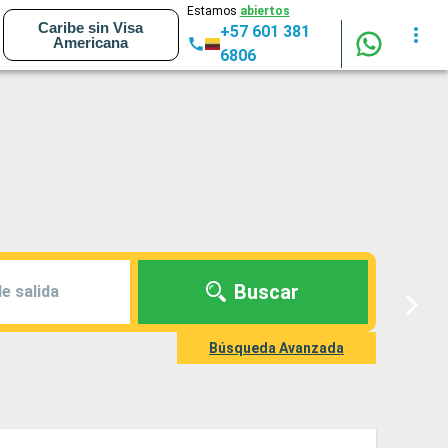
Estamos
abiertos
Caribe sin Visa
+57 601 381
Americana
6806
Buscar
e salida
Búsqueda Avanzada