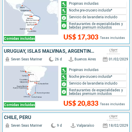
Propinas incluidas
Noche pre-crucero incluida*
Servicio de lavanderia incluido
Restaurantes de especialidades y
bebidas premium incluidos
US$ 17,303
Tasas incluidas
Comidas incluidas
URUGUAY, ISLAS MALVINAS, ARGENTINA, CHILE, PERÚ
Seven Seas Mariner
26 d
Buenos Aires
01/02/2029
Propinas incluidas
Noche pre-crucero incluida*
Servicio de lavanderia incluido
Restaurantes de especialidades y
bebidas premium incluidos
US$ 20,833
Tasas incluidas
Comidas incluidas
CHILE, PERÚ
Seven Seas Mariner
9 d
Valparaíso
18/02/2029