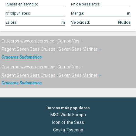
Puesta en servicio:
N° de pasajeros:
N° tripunlates:
Manga:
m
Eslora:
m
Velocidad:
Nudos
Cruceros www.cruceros.co
Compañías
Regent Seven Seas Cruises
Seven Seas Mariner
Cruceros Sudamérica
Cruceros www.cruceros.co
Compañías
Regent Seven Seas Cruises
Seven Seas Mariner
Cruceros Sudamérica
Barcos más populares
MSC World Europa
Icon of the Seas
Costa Toscana