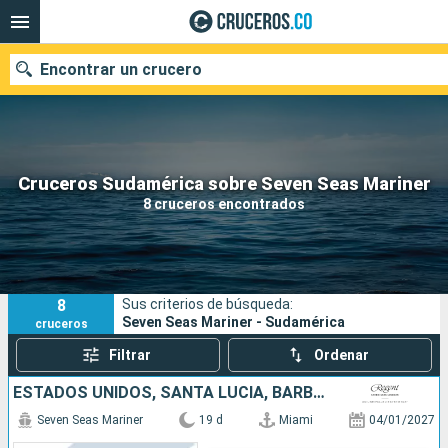
Encontrar un crucero
Cruceros Sudamérica sobre Seven Seas Mariner
Fecha de salida
8 cruceros encontrados
Buscar
8
Sus criterios de búsqueda:
Seven Seas Mariner - Sudamérica
cruceros
Filtrar
Ordenar
ESTADOS UNIDOS, SANTA LUCIA, BARBADOS, FRANCIA, BRASIL
Seven Seas Mariner
19 d
Miami
04/01/2027