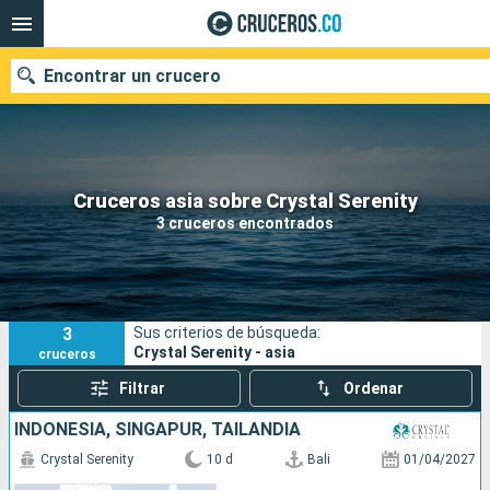
Encontrar un crucero
Cruceros asia sobre Crystal Serenity
Fecha de salida
3 cruceros encontrados
Buscar
3
Sus criterios de búsqueda:
Crystal Serenity - asia
cruceros
Filtrar
Ordenar
INDONESIA, SINGAPUR, TAILANDIA
Crystal Serenity
10 d
Bali
01/04/2027