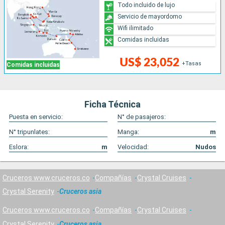
Todo incluido de lujo
Servicio de mayordomo
Wifi ilimitado
Comidas incluidas
US$ 23,052
+Tasas
Comidas incluidas
Ficha Técnica
Puesta en servicio:
N° de pasajeros:
N° tripunlates:
Manga:
m
Eslora:
m
Velocidad:
Nudos
Cruceros www.cruceros.co
Compañías
Crystal Cruises
Crystal Serenity
Cruceros asia
Cruceros www.cruceros.co
Compañías
Crystal Cruises
Crystal Serenity
Cruceros asia