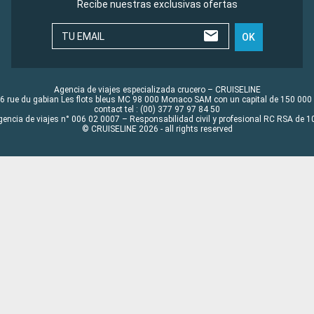
Recibe nuestras exclusivas ofertas
TU EMAIL
OK
Agencia de viajes especializada crucero – CRUISELINE
6 rue du gabian Les flots bleus MC 98 000 Monaco SAM con un capital de 150 000
contact tel : (00) 377 97 97 84 50
gencia de viajes n° 006 02 0007 – Responsabilidad civil y profesional RC RSA de
© CRUISELINE 2026 - all rights reserved