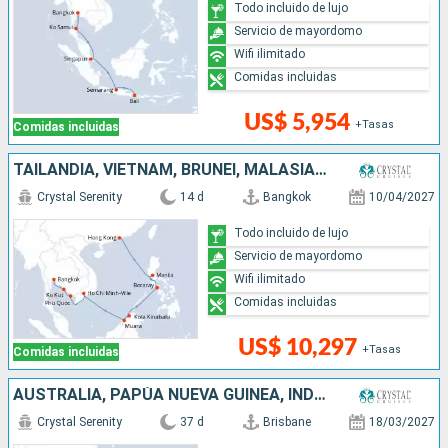
Todo incluido de lujo
Servicio de mayordomo
Wifi ilimitado
Comidas incluidas
US$ 5,954
+Tasas
Comidas incluidas
TAILANDIA, VIETNAM, BRUNEI, MALASIA, FILIPINAS, CHINA
Crystal Serenity
14 d
Bangkok
10/04/2027
Todo incluido de lujo
Servicio de mayordomo
Wifi ilimitado
Comidas incluidas
US$ 10,297
+Tasas
Comidas incluidas
AUSTRALIA, PAPÚA NUEVA GUINEA, INDONESIA, SINGAPUR, TAILANDIA, VIETNAM, BRUNEI, MALASIA, FILIPINAS, CHINA
Crystal Serenity
37 d
Brisbane
18/03/2027