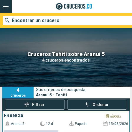
Encontrar un crucero
Cruceros Tahití sobre Aranui 5
Fecha de salida
4 cruceros encontrados
Buscar
4
Sus criterios de búsqueda:
Aranui 5 - Tahití
cruceros
Filtrar
Ordenar
FRANCIA
Aranui 5
12 d
Papeete
15/08/2026