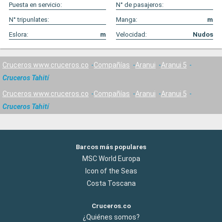
Puesta en servicio:
N° de pasajeros:
N° tripunlates:
Manga:
m
Eslora:
m
Velocidad:
Nudos
Cruceros www.cruceros.co
Compañías
Aranui
Aranui 5
Cruceros Tahití
Cruceros www.cruceros.co
Compañías
Aranui
Aranui 5
Cruceros Tahití
Barcos más populares
MSC World Europa
Icon of the Seas
Costa Toscana
Cruceros.co
¿Quiénes somos?