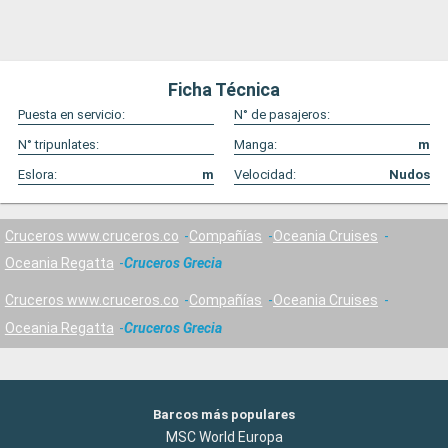
Ficha Técnica
Puesta en servicio:
N° de pasajeros:
N° tripunlates:
Manga:
m
Eslora:
m
Velocidad:
Nudos
Cruceros www.cruceros.co
Compañías
Oceania Cruises
Oceania Regatta
Cruceros Grecia
Cruceros www.cruceros.co
Compañías
Oceania Cruises
Oceania Regatta
Cruceros Grecia
Barcos más populares
MSC World Europa