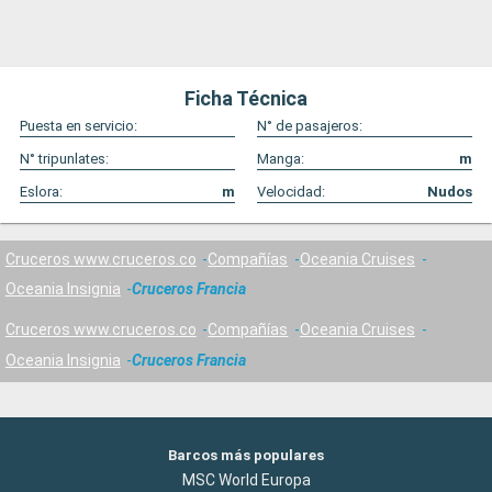
Ficha Técnica
Puesta en servicio:
N° de pasajeros:
N° tripunlates:
Manga:
m
Eslora:
m
Velocidad:
Nudos
Cruceros www.cruceros.co
Compañías
Oceania Cruises
Oceania Insignia
Cruceros Francia
Cruceros www.cruceros.co
Compañías
Oceania Cruises
Oceania Insignia
Cruceros Francia
Barcos más populares
MSC World Europa