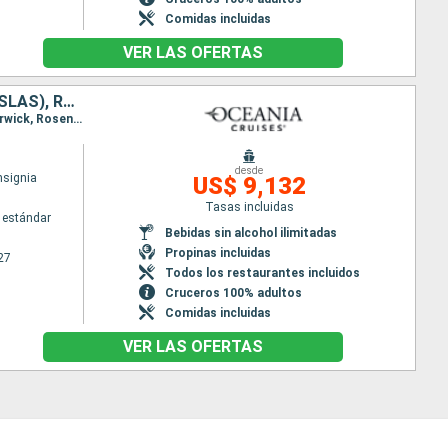
Comidas incluidas
VER LAS OFERTAS
FRANCIA, ALEMANIA, NORUEGA, ISLANDIA, FINLANDIA, BÉLGICA, FÉROES (ISLAS), REINO UNIDO, DINAMARCA, SUECIA, ESTONIA, PAISES BAJOS
Itinerario : Reykjavik, Isafjordhur, Akureyri, Seydisfjordhur, Djupivogur, Torshaven - Islas Feroe, Lerwick, Rosendal, Eidfiordo, Mandal, Kristiansand, Southampton, Dunkerque, Amberes, Ijmuiden, Gothenburg, Kalundborg, Warnemunde, Ronne, Visby, Estocolmo, Helsinki, Tallin, Copenhague
desde
nsignia
US$ 9,132
Tasas incluidas
 estándar
Bebidas sin alcohol ilimitadas
Propinas incluidas
27
Todos los restaurantes incluidos
Cruceros 100% adultos
Comidas incluidas
VER LAS OFERTAS