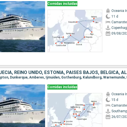
Comidas incluidas
Oceania I
11 d
Camarote
Copenhag
09/08/20
Comidas incluidas
Oceania I
15 d
Camarote
Southamp
26/07/20