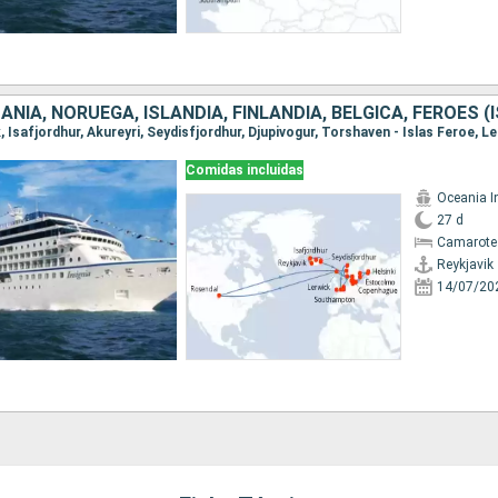
Comidas incluidas
Oceania I
27 d
Camarote
Reykjavik
14/07/20