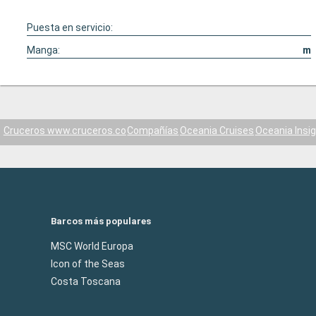
Puesta en servicio:
Manga:
m
Cruceros www.cruceros.co
Compañías
Oceania Cruises
Oceania Insig
Barcos más populares
MSC World Europa
Icon of the Seas
Costa Toscana