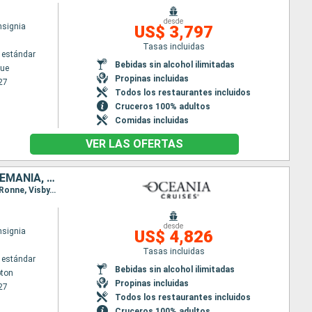
desde
nsignia
US$ 3,797
Tasas incluidas
 estándar
Bebidas sin alcohol ilimitadas
ue
Propinas incluidas
27
Todos los restaurantes incluidos
Cruceros 100% adultos
Comidas incluidas
VER LAS OFERTAS
DINAMARCA, SUECIA, REINO UNIDO, ESTONIA, PAISES BAJOS, BÉLGICA, ALEMANIA, FINLANDIA, FRANCIA
Itinerario : Southampton, Dunkerque, Amberes, Ijmuiden, Gothenburg, Kalundborg, Warnemunde, Ronne, Visby, Estocolmo, Helsinki, Tallin, Copenhague
desde
nsignia
US$ 4,826
Tasas incluidas
 estándar
Bebidas sin alcohol ilimitadas
ton
Propinas incluidas
27
Todos los restaurantes incluidos
Cruceros 100% adultos