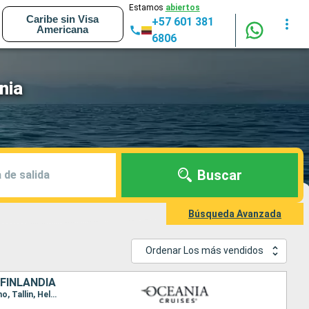
Estamos
abiertos
Caribe sin Visa
+57 601 381
Americana
6806
nia
Buscar
 de salida
Búsqueda Avanzada
Ordenar Los más vendidos
 FINLANDIA
Itinerario : Copenhague, Canal de Kiel, Warnemunde, Karlskrona, Gdansk, Klaipeda, Riga, Estocolmo, Tallin, Helsinki