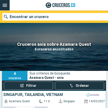
Encontrar un crucero
Cruceros asia sobre Azamara Quest
Fecha de salida
4 cruceros encontrados
Buscar
4
Sus criterios de búsqueda:
Azamara Quest - asia
cruceros
Filtrar
Ordenar
SINGAPUR, TAILANDIA, VIETNAM
Azamara Quest
11 d
Singapur
14/03/2027