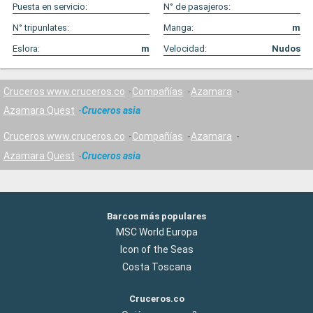
Puesta en servicio:
N° de pasajeros:
N° tripunlates:
Manga:
m
Eslora:
m
Velocidad:
Nudos
Cruceros www.cruceros.co
Compañías
Azamara
Azamara Quest
Cruceros asia
Cruceros www.cruceros.co
Compañías
Azamara
Azamara Quest
Cruceros asia
Barcos más populares
MSC World Europa
Icon of the Seas
Costa Toscana
Cruceros.co