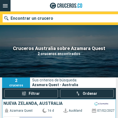
Encontrar un crucero
Cruceros Australia sobre Azamara Quest
Fecha de salida
2 cruceros encontrados
Buscar
2
Sus criterios de búsqueda:
Azamara Quest - Australia
cruceros
Filtrar
Ordenar
NUEVA ZELANDA, AUSTRALIA
Azamara Quest
16 d
Auckland
07/02/2027