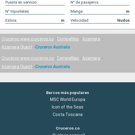
Puesta en servicio:
N° de pasajeros:
N° tripunlates:
Manga:
m
Eslora:
m
Velocidad:
Nudos
Cruceros www.cruceros.co
Compañías
Azamara
Azamara Quest
Cruceros Australia
Cruceros www.cruceros.co
Compañías
Azamara
Azamara Quest
Cruceros Australia
Barcos más populares
MSC World Europa
Icon of the Seas
Costa Toscana
Cruceros.co