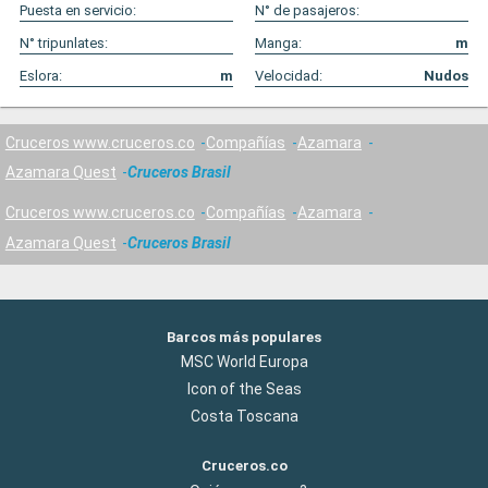
Puesta en servicio:
N° de pasajeros:
N° tripunlates:
Manga:
m
Eslora:
m
Velocidad:
Nudos
Cruceros www.cruceros.co
Compañías
Azamara
Azamara Quest
Cruceros Brasil
Cruceros www.cruceros.co
Compañías
Azamara
Azamara Quest
Cruceros Brasil
Barcos más populares
MSC World Europa
Icon of the Seas
Costa Toscana
Cruceros.co