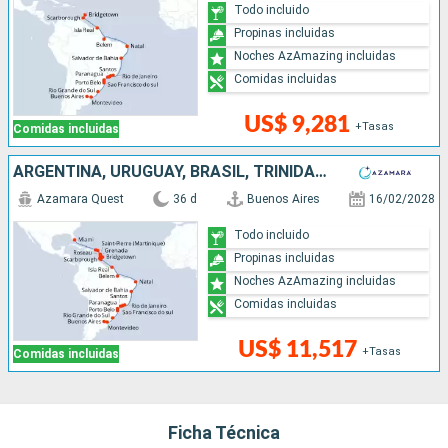
Todo incluido
Propinas incluidas
Noches AzAmazing incluidas
Comidas incluidas
US$ 9,281
+Tasas
Comidas incluidas
ARGENTINA, URUGUAY, BRASIL, TRINIDAD Y TOBAGO, BARBADOS, GRENADA, SANTA LUCIA, DOMINICA, SAN MARTÍN, ESTADOS UNIDOS
Azamara Quest
36 d
Buenos Aires
16/02/2028
Todo incluido
Propinas incluidas
Noches AzAmazing incluidas
Comidas incluidas
US$ 11,517
+Tasas
Comidas incluidas
Ficha Técnica