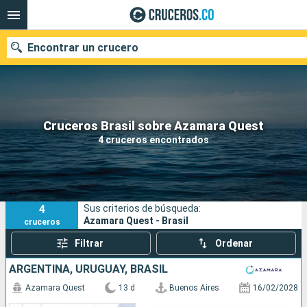
Encontrar un crucero
Cruceros Brasil sobre Azamara Quest
Fecha de salida
4 cruceros encontrados
Buscar
4
Sus criterios de búsqueda:
Azamara Quest - Brasil
cruceros
Filtrar
Ordenar
ARGENTINA, URUGUAY, BRASIL
Azamara Quest
13 d
Buenos Aires
16/02/2028