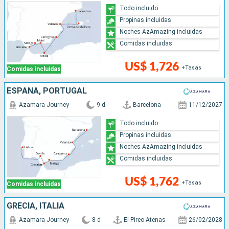
Todo incluido
Propinas incluidas
Noches AzAmazing incluidas
Comidas incluidas
US$ 1,726
+Tasas
Comidas incluidas
ESPAÑA, PORTUGAL
Azamara Journey
9 d
Barcelona
11/12/2027
Todo incluido
Propinas incluidas
Noches AzAmazing incluidas
Comidas incluidas
US$ 1,762
+Tasas
Comidas incluidas
GRECIA, ITALIA
Azamara Journey
8 d
El Pireo Atenas
26/02/2028