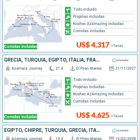
Todo incluido
Propinas incluidas
Noches AzAmazing incluidas
Comidas incluidas
US$ 4,317
+Tasas
Comidas incluidas
GRECIA, TURQUÍA, EGIPTO, ITALIA, FRANCIA, ESPAÑA
Azamara Journey
21 d
El Pireo Atenas
21/11/2027
Todo incluido
Propinas incluidas
Noches AzAmazing incluidas
Comidas incluidas
US$ 4,625
+Tasas
Comidas incluidas
EGIPTO, CHIPRE, TURQUÍA, GRECIA, ITALIA
Azamara Journey
19 d
El Pireo Atenas
15/02/2028