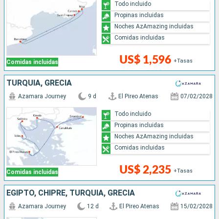
Todo incluido
Propinas incluidas
Noches AzAmazing incluidas
Comidas incluidas
US$ 1,596
+Tasas
Comidas incluidas
TURQUÍA, GRECIA
Azamara Journey
9 d
El Pireo Atenas
07/02/2028
Todo incluido
Propinas incluidas
Noches AzAmazing incluidas
Comidas incluidas
US$ 2,235
+Tasas
Comidas incluidas
EGIPTO, CHIPRE, TURQUÍA, GRECIA
Azamara Journey
12 d
El Pireo Atenas
15/02/2028