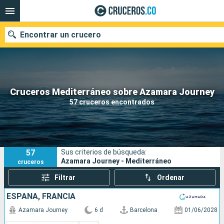
Encontrar un crucero
Cruceros Mediterráneo sobre Azamara Journey
Fecha de salida
57 cruceros encontrados
Buscar
57
Sus criterios de búsqueda:
Azamara Journey - Mediterráneo
cruceros
Filtrar
Ordenar
ESPAÑA, FRANCIA
Azamara Journey
6 d
Barcelona
01/06/2028