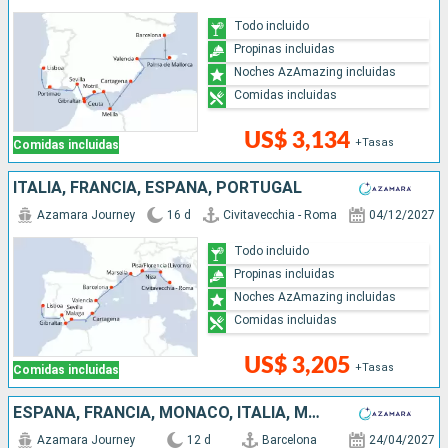
Todo incluido
Propinas incluidas
Noches AzAmazing incluidas
Comidas incluidas
US$ 3,134
+Tasas
Comidas incluidas
ITALIA, FRANCIA, ESPAÑA, PORTUGAL
Azamara Journey
16 d
Civitavecchia - Roma
04/12/2027
Todo incluido
Propinas incluidas
Noches AzAmazing incluidas
Comidas incluidas
US$ 3,205
+Tasas
Comidas incluidas
ESPAÑA, FRANCIA, MONACO, ITALIA, MONTENEGRO, CROACIA, ESLOVENIA
Azamara Journey
12 d
Barcelona
24/04/2027