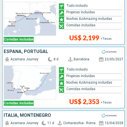
Todo incluido
Propinas incluidas
Noches AzAmazing incluidas
Comidas incluidas
US$ 2,199
+Tasas
Comidas incluidas
ESPAÑA, PORTUGAL
Azamara Journey
8 d
Barcelona
22/05/2027
Todo incluido
Propinas incluidas
Noches AzAmazing incluidas
Comidas incluidas
US$ 2,353
+Tasas
Comidas incluidas
ITALIA, MONTENEGRO
Azamara Journey
11 d
Civitavecchia - Roma
15/04/2028