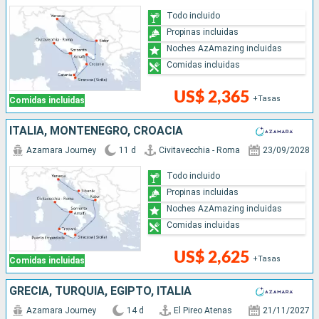
Todo incluido
Propinas incluidas
Noches AzAmazing incluidas
Comidas incluidas
US$ 2,365
+Tasas
Comidas incluidas
ITALIA, MONTENEGRO, CROACIA
Azamara Journey
11 d
Civitavecchia - Roma
23/09/2028
Todo incluido
Propinas incluidas
Noches AzAmazing incluidas
Comidas incluidas
US$ 2,625
+Tasas
Comidas incluidas
GRECIA, TURQUÍA, EGIPTO, ITALIA
Azamara Journey
14 d
El Pireo Atenas
21/11/2027