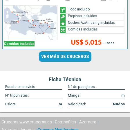
Todo incluido
Propinas incluidas
Noches AzAmazing incluidas
Comidas incluidas
US$ 5,015
+Tasas
Comidas incluidas
VER MÁS DE CRUCEROS
Ficha Técnica
Puesta en servicio:
N° de pasajeros:
N° tripunlates:
Manga:
m
Eslora:
m
Velocidad:
Nudos
Cruceros www.cruceros.co
Compañías
Azamara
Azamara Journey
Cruceros Mediterráneo