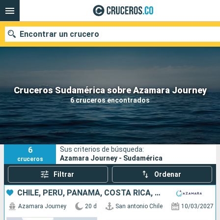
Encontrar un crucero
Cruceros Sudamérica sobre Azamara Journey
Fecha de salida
6 cruceros encontrados
Buscar
6
Sus criterios de búsqueda:
Azamara Journey - Sudamérica
cruceros
Filtrar
Ordenar
CHILE, PERÚ, PANAMÁ, COSTA RICA, COLOMBIA, MÉXICO, ESTADOS UNIDOS
Azamara Journey
20 d
San antonio Chile
10/03/2027