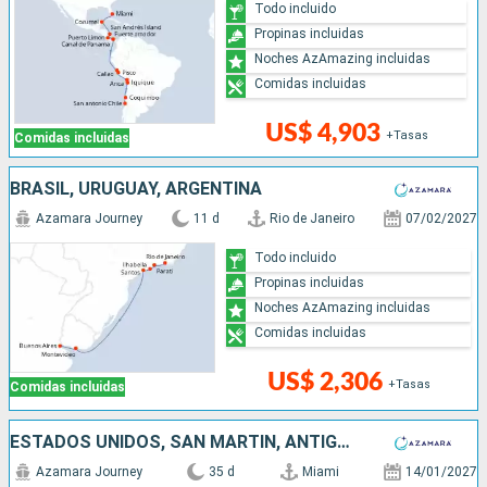
Todo incluido
Propinas incluidas
Noches AzAmazing incluidas
Comidas incluidas
US$ 4,903
+Tasas
Comidas incluidas
BRASIL, URUGUAY, ARGENTINA
Azamara Journey
11 d
Rio de Janeiro
07/02/2027
Todo incluido
Propinas incluidas
Noches AzAmazing incluidas
Comidas incluidas
US$ 2,306
+Tasas
Comidas incluidas
ESTADOS UNIDOS, SAN MARTÍN, ANTIGUA Y BARBUDA, SAN VINCENT Y LAS GRANADINAS, GRENADA, BARBADOS, TRINIDAD Y TOBAGO, BRASIL, URUGUAY, ARGENTINA
Azamara Journey
35 d
Miami
14/01/2027