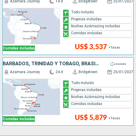
Azamara Journey
14 d
Bridgetown
25/01/2027
Todo incluido
Propinas incluidas
Noches AzAmazing incluidas
Comidas incluidas
US$ 3,537
+Tasas
Comidas incluidas
BARBADOS, TRINIDAD Y TOBAGO, BRASIL, URUGUAY, ARGENTINA
Azamara Journey
24 d
Bridgetown
25/01/2027
Todo incluido
Propinas incluidas
Noches AzAmazing incluidas
Comidas incluidas
US$ 5,879
+Tasas
Comidas incluidas