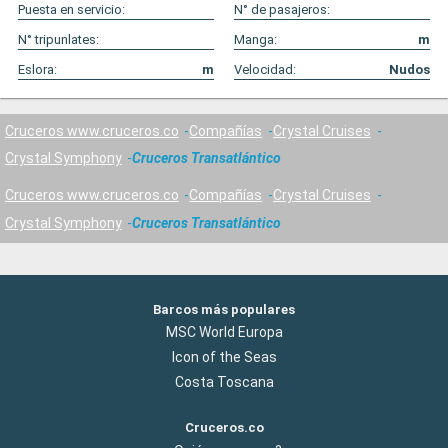
Puesta en servicio:
N° de pasajeros:
N° tripunlates:
Manga:
m
Eslora:
m
Velocidad:
Nudos
Cruceros www.cruceros.co
Compañías
Crystal Cruises
Crystal Symphony
Cruceros Transatlántico
Cruceros www.cruceros.co
Compañías
Crystal Cruises
Crystal Symphony
Cruceros Transatlántico
Barcos más populares
MSC World Europa
Icon of the Seas
Costa Toscana
Cruceros.co