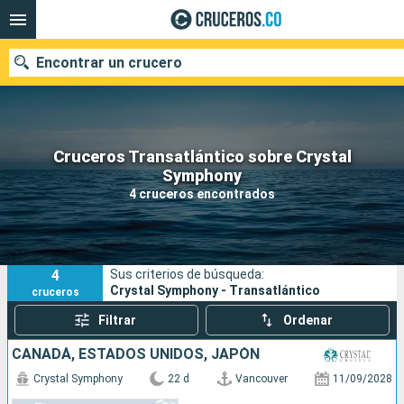
Encontrar un crucero
Cruceros Transatlántico sobre Crystal
Symphony
Fecha de salida
4 cruceros encontrados
Buscar
4
Sus criterios de búsqueda:
Crystal Symphony - Transatlántico
cruceros
Filtrar
Ordenar
CANADÁ, ESTADOS UNIDOS, JAPÓN
Crystal Symphony
22 d
Vancouver
11/09/2028