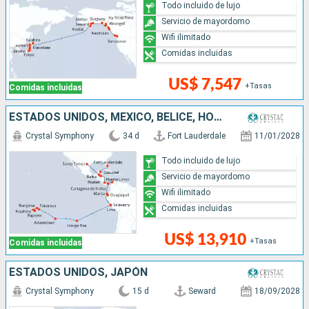
Todo incluido de lujo
Servicio de mayordomo
Wifi ilimitado
Comidas incluidas
US$ 7,547
+Tasas
Comidas incluidas
ESTADOS UNIDOS, MÉXICO, BELICE, HONDURAS, COSTA RICA, COLOMBIA, PANAMÁ, ECUADOR, PERÚ, CHILE, REINO UNIDO, FRANCIA
Crystal Symphony
34 d
Fort Lauderdale
11/01/2028
Todo incluido de lujo
Servicio de mayordomo
Wifi ilimitado
Comidas incluidas
US$ 13,910
+Tasas
Comidas incluidas
ESTADOS UNIDOS, JAPÓN
Crystal Symphony
15 d
Seward
18/09/2028