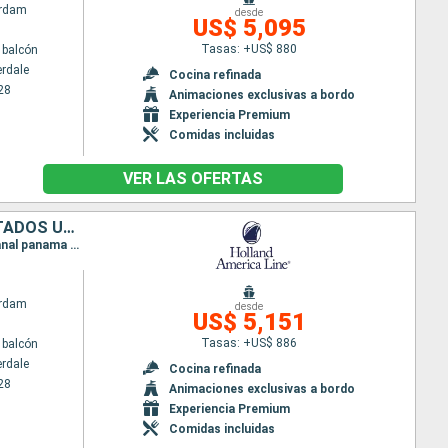
rdam
desde
US$ 5,095
Tasas: +US$ 880
 balcón
erdale
Cocina refinada
28
Animaciones exclusivas a bordo
Experiencia Premium
Comidas incluidas
VER LAS OFERTAS
ARUBA, COLOMBIA, PANAMÁ, COSTA RICA, ISLAS CAIMÁN, BAHAMAS, ESTADOS UNIDOS
Itinerario : Fort Lauderdale, Half Moon Cay, Aruba, Cartagena de Indias, Canal panama (Enter), Canal panama (Exit), Colón - Panama, Canal panama (Enter), Canal panama (Exit), Colón - Panama, Limon, Gran Caiman, Fort Lauderdale, Willemstad(Curaçao), Bonaire, Aruba, Half Moon Cay, Fort Lauderdale
rdam
desde
US$ 5,151
Tasas: +US$ 886
 balcón
erdale
Cocina refinada
28
Animaciones exclusivas a bordo
Experiencia Premium
Comidas incluidas