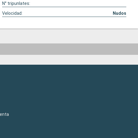
N° tripunlates:
Velocidad:
Nudos
venta