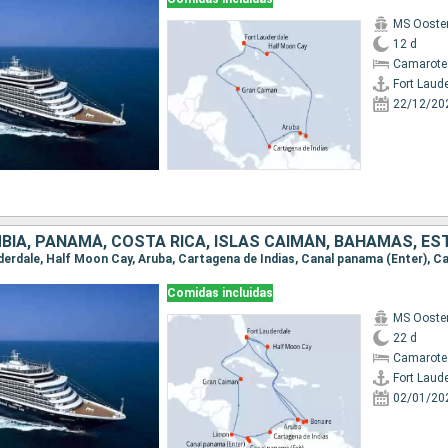
MS Ooste
12 d
Camarote
Fort Laud
22/12/20
Comidas incluidas
MS Ooste
22 d
Camarote
Fort Laud
02/01/20