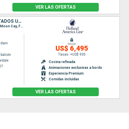
VER LAS OFERTAS
ISLAS CAIMÁN, COLOMBIA, BAHAMAS, ARUBA, PANAMÁ, COSTA RICA, ESTADOS UNIDOS
Itinerario : Fort Lauderdale, Gran Caiman, Cartagena de Indias, Aruba, Willemstad(Curaçao), Half Moon Cay, Fort Lauderdale, Half Moon Cay, Aruba, Cartagena de Indias, Canal panama (Enter), Canal panama (Exit), Colón - Panama, Canal panama (Enter), Canal panama (Exit), Colón - Panama, Limon, Gran Caiman, Fort Lauderdale
rdam
desde
US$ 6,495
Tasas: +US$ 930
 balcón
erdale
Cocina refinada
27
Animaciones exclusivas a bordo
Experiencia Premium
Comidas incluidas
VER LAS OFERTAS