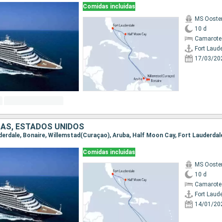
Comidas incluidas
MS Ooste
10 d
Camarote
Fort Laud
17/03/20
AS, ESTADOS UNIDOS
auderdale, Bonaire, Willemstad(Curaçao), Aruba, Half Moon Cay, Fort Lauderdal
Comidas incluidas
MS Ooste
10 d
Camarote
Fort Laud
14/01/20