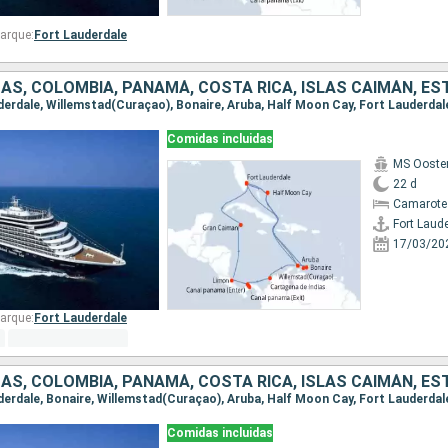
arque:
Fort Lauderdale
Comidas incluidas
MS Ooste
22 d
Camarote
Fort Laud
17/03/20
arque:
Fort Lauderdale
Comidas incluidas