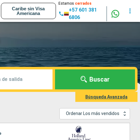
Estamos
cerrados
Caribe sin Visa
+57 601 381
Americana
6806
Buscar
 de salida
Búsqueda Avanzada
Ordenar Los más vendidos
e