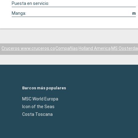
Puesta en servicio:
Manga:
m
Cruceros www.cruceros.co
Compañías
Holland America
MS Oosterd
Barcos más populares
MSC World Europa
Icon of the Seas
Costa Toscana