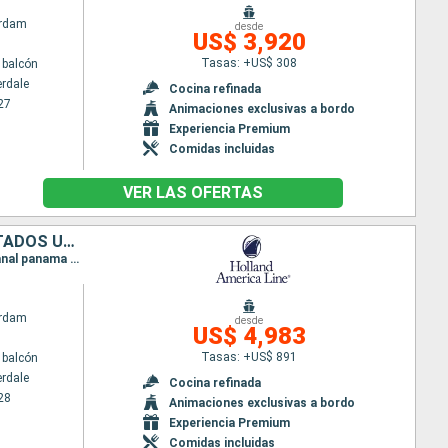
rdam
desde
US$ 3,920
Tasas: +US$ 308
 balcón
erdale
Cocina refinada
27
Animaciones exclusivas a bordo
Experiencia Premium
Comidas incluidas
VER LAS OFERTAS
ARUBA, COLOMBIA, PANAMÁ, COSTA RICA, ISLAS CAIMÁN, BAHAMAS, ESTADOS UNIDOS
Itinerario : Fort Lauderdale, Half Moon Cay, Aruba, Cartagena de Indias, Canal panama (Enter), Canal panama (Exit), Colón - Panama, Canal panama (Enter), Canal panama (Exit), Colón - Panama, Limon, Gran Caiman, Fort Lauderdale, Bonaire, Willemstad(Curaçao), Aruba, Half Moon Cay, Fort Lauderdale
rdam
desde
US$ 4,983
Tasas: +US$ 891
 balcón
erdale
Cocina refinada
28
Animaciones exclusivas a bordo
Experiencia Premium
Comidas incluidas