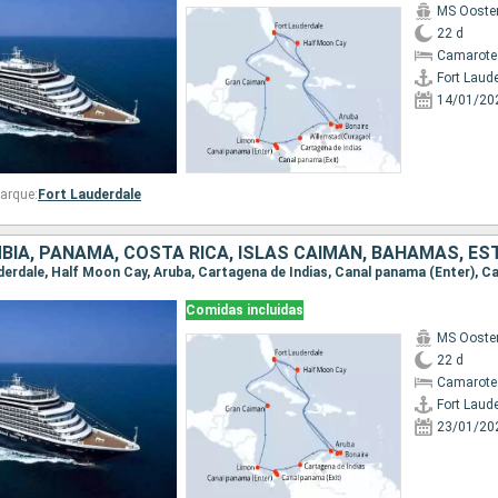
MS Ooste
22 d
Camarote
Fort Laud
14/01/20
arque:
Fort Lauderdale
Comidas incluidas
MS Ooste
22 d
Camarote
Fort Laud
23/01/20