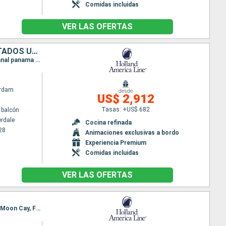
Comidas incluidas
VER LAS OFERTAS
BAHAMAS, ARUBA, COLOMBIA, PANAMÁ, COSTA RICA, ISLAS CAIMÁN, ESTADOS UNIDOS
Itinerario : Fort Lauderdale, Half Moon Cay, Aruba, Cartagena de Indias, Canal panama (Enter), Canal panama (Exit), Colón - Panama, Canal panama (Enter), Canal panama (Exit), Colón - Panama, Limon, Gran Caiman, Fort Lauderdale
rdam
desde
US$ 2,912
Tasas: +US$ 682
 balcón
erdale
Cocina refinada
28
Animaciones exclusivas a bordo
Experiencia Premium
Comidas incluidas
VER LAS OFERTAS
Itinerario : Fort Lauderdale, Gran Caiman, Cartagena de Indias, Aruba, Willemstad(Curaçao), Half Moon Cay, Fort Lauderdale