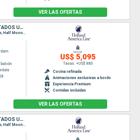
VER LAS OFERTAS
ARUBA, BAHAMAS, COLOMBIA, PANAMÁ, COSTA RICA, ISLAS CAIMÁN, ESTADOS UNIDOS
Itinerario : Fort Lauderdale, Willemstad(Curaçao), Bonaire, Aruba, Half Moon Cay, Fort Lauderdale, Half Moon Cay, Aruba, Cartagena de Indias, Canal panama (Enter), Canal panama (Exit), Colón - Panama, Canal panama (Enter), Canal panama (Exit), Colón - Panama, Limon, Gran Caiman, Fort Lauderdale
rdam
desde
US$ 5,095
Tasas: +US$ 880
 balcón
erdale
Cocina refinada
28
Animaciones exclusivas a bordo
Experiencia Premium
Comidas incluidas
VER LAS OFERTAS
ARUBA, BAHAMAS, COLOMBIA, PANAMÁ, COSTA RICA, ISLAS CAIMÁN, ESTADOS UNIDOS
Itinerario : Fort Lauderdale, Bonaire, Willemstad(Curaçao), Aruba, Half Moon Cay, Fort Lauderdale, Half Moon Cay, Aruba, Cartagena de Indias, Canal panama (Enter), Canal panama (Exit), Colón - Panama, Canal panama (Enter), Canal panama (Exit), Colón - Panama, Limon, Gran Caiman, Fort Lauderdale