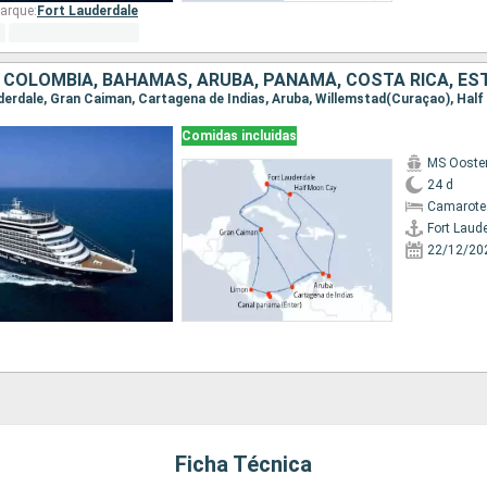
arque:
Fort Lauderdale
Comidas incluidas
MS Ooste
24 d
Camarote
Fort Laud
22/12/20
Ficha Técnica