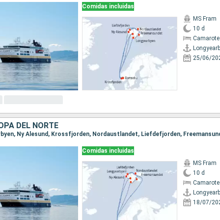
Comidas incluidas
MS Fram
10 d
Camarote
Longyear
25/06/20
OPA DEL NORTE
Comidas incluidas
MS Fram
10 d
Camarote 
Longyear
18/07/20