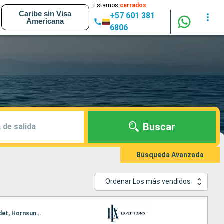
Estamos
cerrados
Caribe sin Visa
+57 601 381
Americana
6806
Buscar
 de salida
Búsqueda Avanzada
Ordenar Los más vendidos
Itinerario : Longyearbyen, Krossfjorden, Ny Alesund, Nordaustlandet, Liefdefjorden, Freemansundet, Hornsund, Bamsebu, Longyearbyen