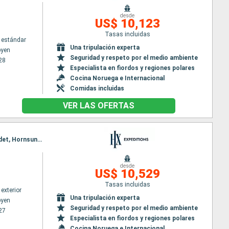
desde
US$ 10,123
Tasas incluidas
 estándar
Una tripulación experta
byen
Seguridad y respeto por el medio ambiente
28
Especialista en fiordos y regiones polares
Cocina Noruega e Internacional
Comidas incluidas
VER LAS OFERTAS
Itinerario : Longyearbyen, Ny Alesund, Krossfjorden, Nordaustlandet, Liefdefjorden, Freemansundet, Hornsund, Bamsebu, Longyearbyen
desde
US$ 10,529
Tasas incluidas
exterior
Una tripulación experta
byen
Seguridad y respeto por el medio ambiente
27
Especialista en fiordos y regiones polares
Cocina Noruega e Internacional