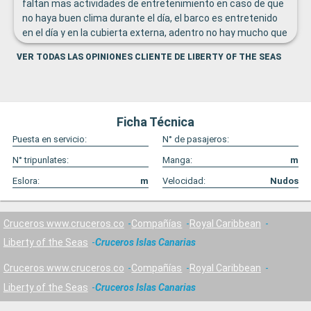
faltan mas actividades de entretenimiento en caso de que
no haya buen clima durante el día, el barco es entretenido
en el día y en la cubierta externa, adentro no hay mucho que
hacer
VER TODAS LAS OPINIONES CLIENTE DE LIBERTY OF THE SEAS
Ficha Técnica
Puesta en servicio:
N° de pasajeros:
N° tripunlates:
Manga:
m
Eslora:
m
Velocidad:
Nudos
Cruceros www.cruceros.co
Compañías
Royal Caribbean
Liberty of the Seas
Cruceros Islas Canarias
Cruceros www.cruceros.co
Compañías
Royal Caribbean
Liberty of the Seas
Cruceros Islas Canarias