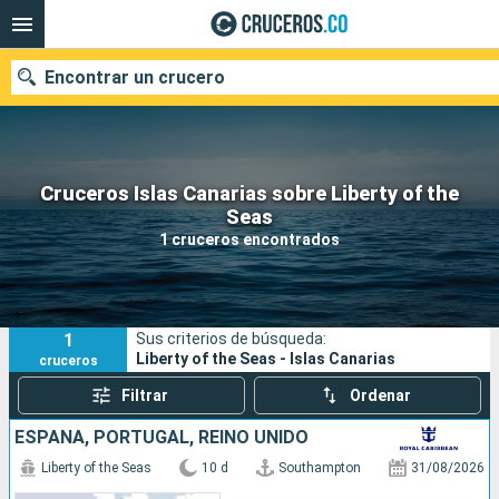
Encontrar un crucero
Cruceros Islas Canarias sobre Liberty of the
Seas
Fecha de salida
1 cruceros encontrados
Buscar
1
Sus criterios de búsqueda:
Liberty of the Seas - Islas Canarias
cruceros
Filtrar
Ordenar
ESPAÑA, PORTUGAL, REINO UNIDO
Liberty of the Seas
10 d
Southampton
31/08/2026