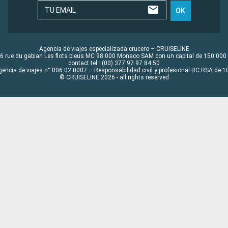
TU EMAIL
OK
Agencia de viajes especializada crucero – CRUISELINE
6 rue du gabian Les flots bleus MC 98 000 Monaco SAM con un capital de 150 000
contact tel : (00) 377 97 97 84 50
gencia de viajes n° 006 02 0007 – Responsabilidad civil y profesional RC RSA de
© CRUISELINE 2026 - all rights reserved