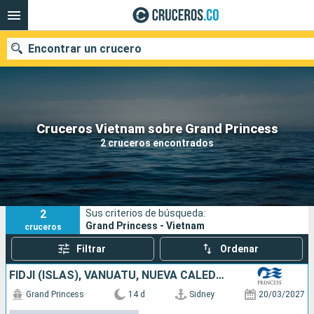
Encontrar un crucero
Cruceros Vietnam sobre Grand Princess
Fecha de salida
2 cruceros encontrados
Buscar
2
Sus criterios de búsqueda:
Grand Princess - Vietnam
cruceros
Filtrar
Ordenar
FIDJI (ISLAS), VANUATU, NUEVA CALEDONIA, AUSTRALIA
Grand Princess
14 d
Sidney
20/03/2027