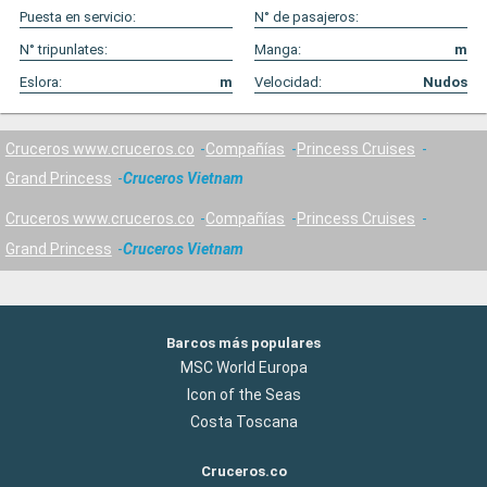
Puesta en servicio:
N° de pasajeros:
N° tripunlates:
Manga:
m
Eslora:
m
Velocidad:
Nudos
Cruceros www.cruceros.co
Compañías
Princess Cruises
Grand Princess
Cruceros Vietnam
Cruceros www.cruceros.co
Compañías
Princess Cruises
Grand Princess
Cruceros Vietnam
Barcos más populares
MSC World Europa
Icon of the Seas
Costa Toscana
Cruceros.co