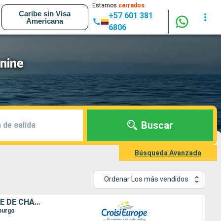
Estamos
cerrados
Caribe sin Visa
+57 601 381
Americana
6806
nine
Buscar
 de salida
Búsqueda Avanzada
Ordenar Los más vendidos
L'ALSACE ET LA LORRAINE ENTRE PATRIMOINE ET SAVOIR-FAIRE, CROISIÈRE DE CHARME SUR LE CANAL DE LA MARNE AU RHIN (FORMULE PORT-PORT)
sburgo