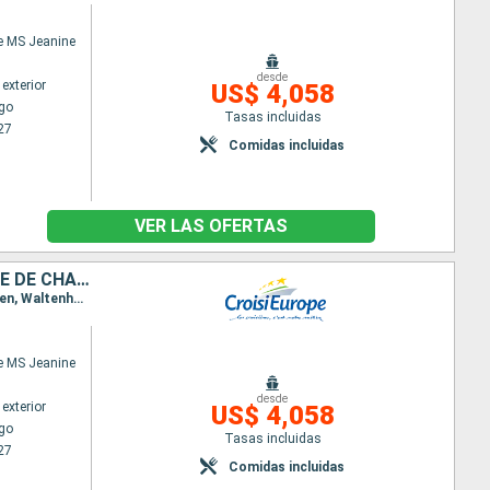
e MS Jeanine
desde
exterior
US$ 4,058
go
Tasas incluidas
27
Comidas incluidas
VER LAS OFERTAS
LA LORRAINE ET L'ALSACE ENTRE PATRIMOINE ET SAVOIR-FAIRE, CROISIÈRE DE CHARME SUR LE CANAL DE LA MARNE AU RHIN (FORMULE PORT-PORT)
Itinerario : Estrasburgo, Lagarde, Xouaxange, Niderviller, Arzviller, Lutzelbourg, saverne, Hochfelden, Waltenheim, Estrasburgo
e MS Jeanine
desde
exterior
US$ 4,058
go
Tasas incluidas
27
Comidas incluidas