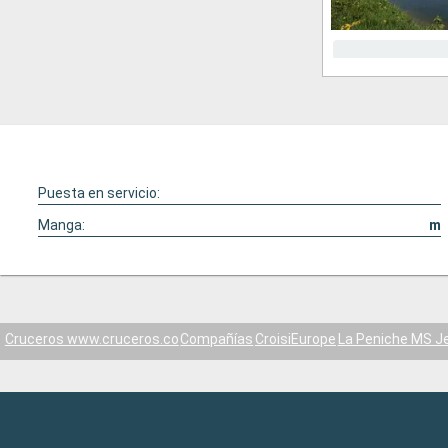
Puesta en servicio:
Manga:
m
Cruceros www.cruceros.co
Compañías
CroisiEurope
La Peniche MS J