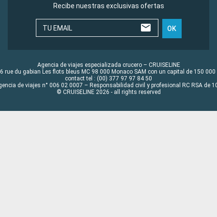
Recibe nuestras exclusivas ofertas
TU EMAIL
OK
Agencia de viajes especializada crucero – CRUISELINE
6 rue du gabian Les flots bleus MC 98 000 Monaco SAM con un capital de 150 000
contact tel : (00) 377 97 97 84 50
gencia de viajes n° 006 02 0007 – Responsabilidad civil y profesional RC RSA de
© CRUISELINE 2026 - all rights reserved