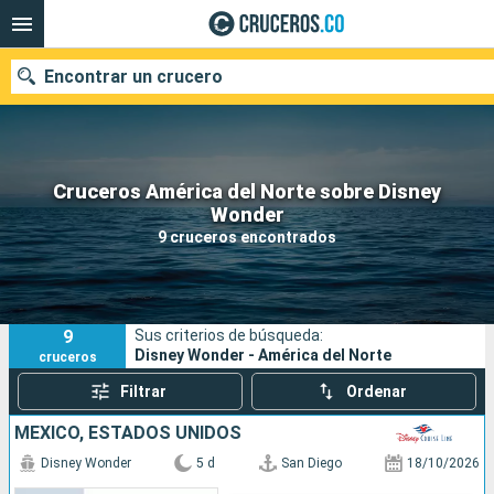
Encontrar un crucero
Cruceros América del Norte sobre Disney
Wonder
Fecha de salida
9 cruceros encontrados
Buscar
9
Sus criterios de búsqueda:
Disney Wonder - América del Norte
cruceros
Filtrar
Ordenar
MÉXICO, ESTADOS UNIDOS
Disney Wonder
5 d
San Diego
18/10/2026