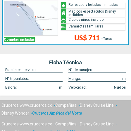
Refrescos y helados ilimitados
Mágicos espectáculos Disney
incluidos
Club de niños incluido
Camarotes familiares
US$ 711
+Tasas
Comidas incluidas
Ficha Técnica
Puesta en servicio:
N° de pasajeros:
N° tripunlates:
Manga:
m
Eslora:
m
Velocidad:
Nudos
Cruceros www.cruceros.co
Compañías
Disney Cruise Line
Disney Wonder
Cruceros América del Norte
Cruceros www.cruceros.co
Compañías
Disney Cruise Line