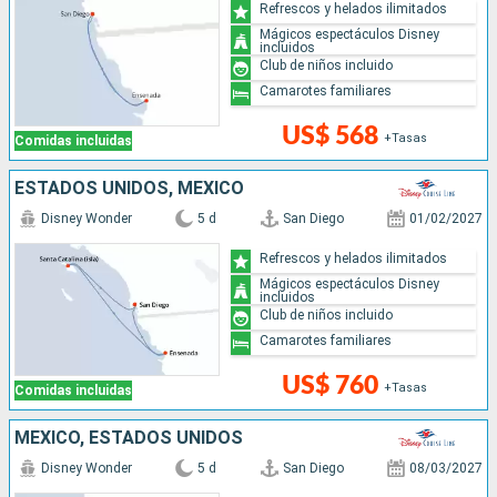
Refrescos y helados ilimitados
Mágicos espectáculos Disney
incluidos
Club de niños incluido
Camarotes familiares
US$ 568
+Tasas
Comidas incluidas
ESTADOS UNIDOS, MÉXICO
Disney Wonder
5 d
San Diego
01/02/2027
Refrescos y helados ilimitados
Mágicos espectáculos Disney
incluidos
Club de niños incluido
Camarotes familiares
US$ 760
+Tasas
Comidas incluidas
MÉXICO, ESTADOS UNIDOS
Disney Wonder
5 d
San Diego
08/03/2027