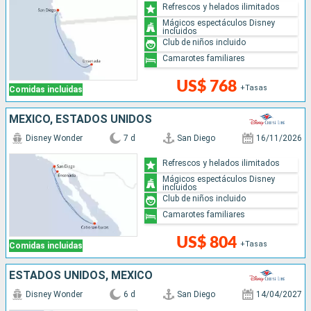
Refrescos y helados ilimitados
Mágicos espectáculos Disney
incluidos
Club de niños incluido
Camarotes familiares
US$ 768
+Tasas
Comidas incluidas
MÉXICO, ESTADOS UNIDOS
Disney Wonder
7 d
San Diego
16/11/2026
Refrescos y helados ilimitados
Mágicos espectáculos Disney
incluidos
Club de niños incluido
Camarotes familiares
US$ 804
+Tasas
Comidas incluidas
ESTADOS UNIDOS, MÉXICO
Disney Wonder
6 d
San Diego
14/04/2027