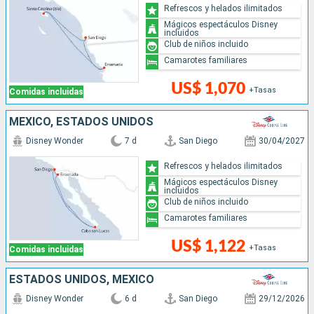
Refrescos y helados ilimitados
Mágicos espectáculos Disney
incluidos
Club de niños incluido
Camarotes familiares
US$ 1,070
+Tasas
Comidas incluidas
MÉXICO, ESTADOS UNIDOS
Disney Wonder
7 d
San Diego
30/04/2027
Refrescos y helados ilimitados
Mágicos espectáculos Disney
incluidos
Club de niños incluido
Camarotes familiares
US$ 1,122
+Tasas
Comidas incluidas
ESTADOS UNIDOS, MÉXICO
Disney Wonder
6 d
San Diego
29/12/2026