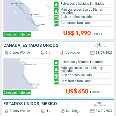
Refrescos y helados ilimitados
Mágicos espectáculos Disney
incluidos
Club de niños incluido
Camarotes familiares
US$ 1,990
+Tasas
Comidas incluidas
CANADÁ, ESTADOS UNIDOS
Disney Wonder
6 d
Vancouver
28/09/2026
Refrescos y helados ilimitados
Mágicos espectáculos Disney
incluidos
Club de niños incluido
Camarotes familiares
US$ 650
+Tasas
Comidas incluidas
ESTADOS UNIDOS, MÉXICO
Disney Wonder
4 d
San Diego
29/01/2027