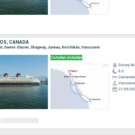
OS, CANADÁ
ver, Dawes Glacier, Skagway, Juneau, Ketchikán, Vancouver
Comidas incluidas
Disney W
8 d
Camarote
Vancouve
21/09/20