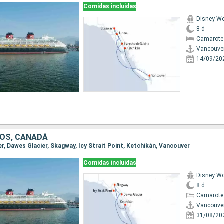
Comidas incluidas
Disney W
8 d
Camarote
Vancouve
14/09/20
OS, CANADÁ
er, Dawes Glacier, Skagway, Icy Strait Point, Ketchikán, Vancouver
Comidas incluidas
Disney W
8 d
Camarote
Vancouve
31/08/20