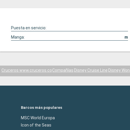
Puesta en servicio:
Manga:
m
Cruceros www.cruceros.co
Compañías
Disney Cruise Line
Disney Won
Barcos más populares
MSC World Europa
Icon of the Seas