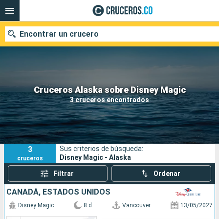
Encontrar un crucero
Cruceros Alaska sobre Disney Magic
Fecha de salida
3 cruceros encontrados
Buscar
3
Sus criterios de búsqueda:
Disney Magic - Alaska
cruceros
Filtrar
Ordenar
CANADÁ, ESTADOS UNIDOS
Disney Magic
8 d
Vancouver
13/05/2027