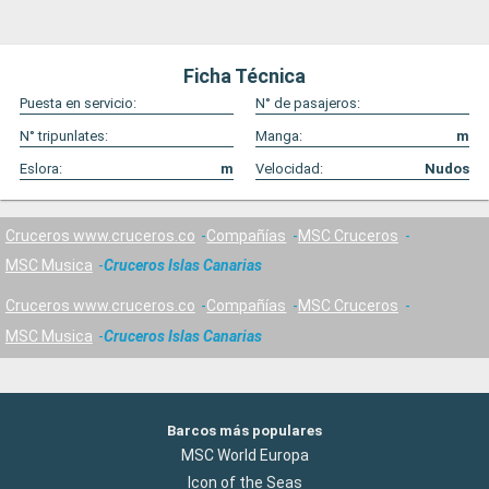
Ficha Técnica
Puesta en servicio:
N° de pasajeros:
N° tripunlates:
Manga:
m
Eslora:
m
Velocidad:
Nudos
Cruceros www.cruceros.co
Compañías
MSC Cruceros
MSC Musica
Cruceros Islas Canarias
Cruceros www.cruceros.co
Compañías
MSC Cruceros
MSC Musica
Cruceros Islas Canarias
Barcos más populares
MSC World Europa
Icon of the Seas