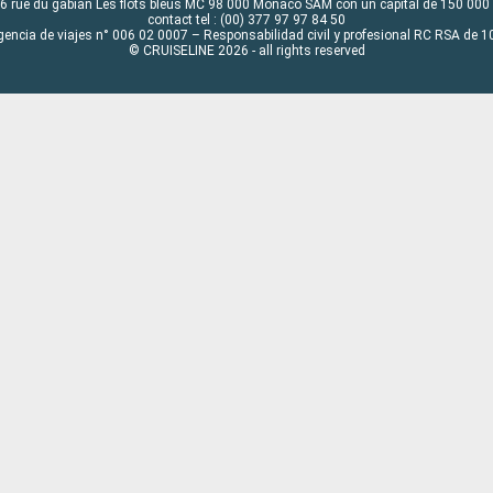
6 rue du gabian Les flots bleus MC 98 000 Monaco SAM con un capital de 150 000
contact tel : (00) 377 97 97 84 50
gencia de viajes n° 006 02 0007 – Responsabilidad civil y profesional RC RSA de
© CRUISELINE 2026 - all rights reserved