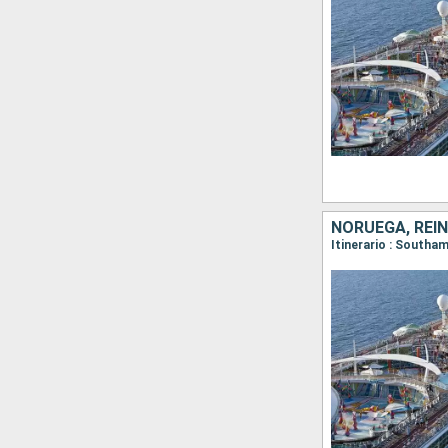
NORUEGA, REI
Itinerario : South