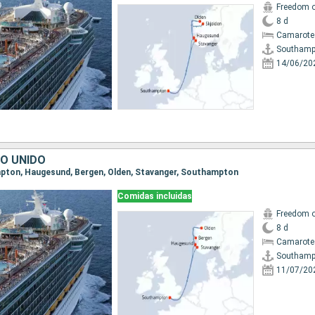
Freedom o
8 d
Camarote
Southamp
14/06/20
NO UNIDO
ampton, Haugesund, Bergen, Olden, Stavanger, Southampton
Comidas incluidas
Freedom o
8 d
Camarote
Southamp
11/07/20