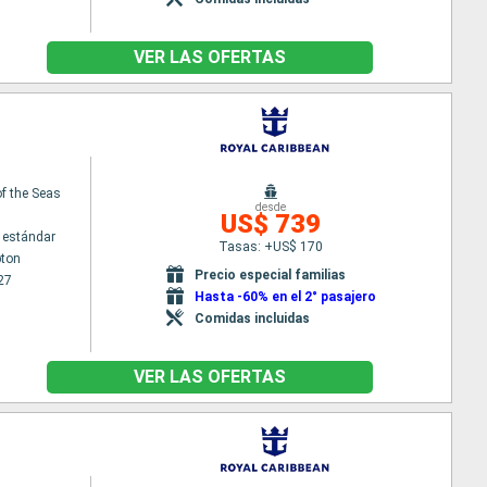
VER LAS OFERTAS
f the Seas
desde
US$ 739
 estándar
Tasas: +US$ 170
ton
Precio especial familias
27
Hasta -60% en el 2° pasajero
Comidas incluidas
VER LAS OFERTAS