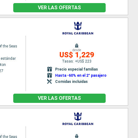
VER LAS OFERTAS
f the Seas
desde
US$ 1,229
 estándar
Tasas: +US$ 223
ton
Precio especial familias
27
Hasta -60% en el 2° pasajero
Comidas incluidas
VER LAS OFERTAS
f the Seas