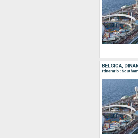
BÉLGICA, DINA
Itinerario : South