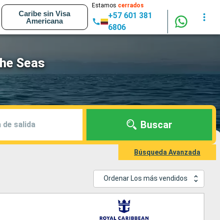
Estamos
cerrados
Caribe sin Visa
+57 601 381
Americana
6806
the Seas
Buscar
 de salida
Búsqueda Avanzada
Ordenar Los más vendidos