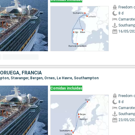
Freedom o
8 d
Camarote
Southamp
16/05/20
NORUEGA, FRANCIA
mpton, Stavanger, Bergen, Ornes, Le Havre, Southampton
Comidas incluidas
Freedom o
8 d
Camarote
Southamp
23/05/20