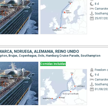
8 d
Camarote
Southamp
25/07/20
MARCA, NORUEGA, ALEMANIA, REINO UNIDO
ampton, Brujas, Copenhague, Oslo, Hamburg Cruise Parade, Southampton
Comidas incluidas
Freedom o
9 d
Camarote
Southamp
01/08/20