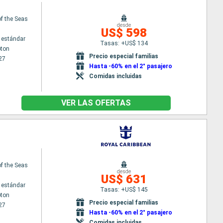
f the Seas
desde
US$ 598
 estándar
Tasas: +US$ 134
ton
Precio especial familias
27
Hasta -60% en el 2° pasajero
Comidas incluidas
VER LAS OFERTAS
f the Seas
desde
US$ 631
 estándar
Tasas: +US$ 145
ton
Precio especial familias
27
Hasta -60% en el 2° pasajero
Comidas incluidas