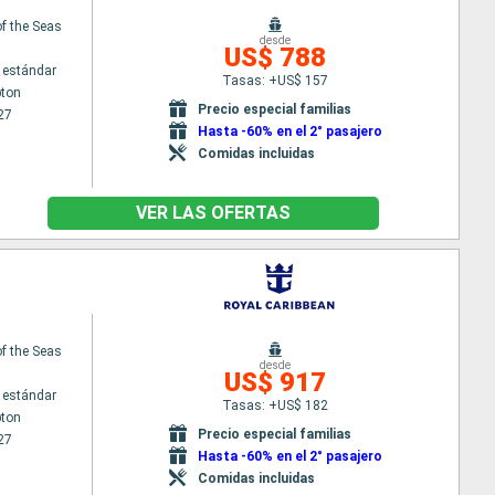
f the Seas
desde
US$ 788
 estándar
Tasas: +US$ 157
ton
Precio especial familias
27
Hasta -60% en el 2° pasajero
Comidas incluidas
VER LAS OFERTAS
f the Seas
desde
US$ 917
 estándar
Tasas: +US$ 182
ton
Precio especial familias
27
Hasta -60% en el 2° pasajero
Comidas incluidas