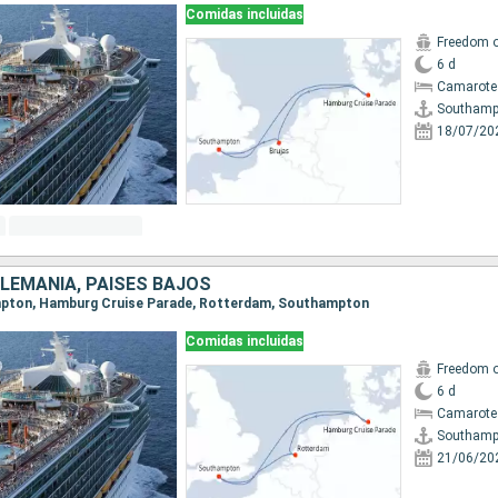
Comidas incluidas
Freedom o
6 d
Camarote
Southamp
18/07/20
ALEMANIA, PAISES BAJOS
ampton, Hamburg Cruise Parade, Rotterdam, Southampton
Comidas incluidas
Freedom o
6 d
Camarote
Southamp
21/06/20