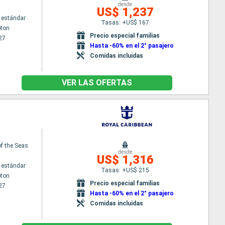
desde
US$ 1,237
 estándar
Tasas: +US$ 167
ton
Precio especial familias
27
Hasta -60% en el 2° pasajero
Comidas incluidas
VER LAS OFERTAS
f the Seas
desde
US$ 1,316
 estándar
Tasas: +US$ 215
ton
Precio especial familias
27
Hasta -60% en el 2° pasajero
Comidas incluidas