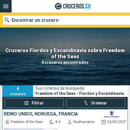
Encontrar un crucero
Cruceros Fiordos y Escandinavia sobre Freedom
of the Seas
Fecha de salida
4 cruceros encontrados
Buscar
4
Sus criterios de búsqueda:
Freedom of the Seas - Fiordos y Escandinavia
cruceros
Filtrar
Ordenar
REINO UNIDO, NORUEGA, FRANCIA
Freedom of the Seas
8 d
Southampton
23/05/2027