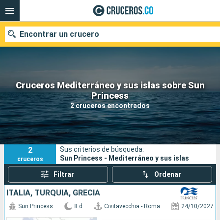
Encontrar un crucero
Cruceros Mediterráneo y sus islas sobre Sun
Princess
Fecha de salida
2 cruceros encontrados
Buscar
2
Sus criterios de búsqueda:
Sun Princess - Mediterráneo y sus islas
cruceros
Filtrar
Ordenar
ITALIA, TURQUÍA, GRECIA
Sun Princess
8 d
Civitavecchia - Roma
24/10/2027