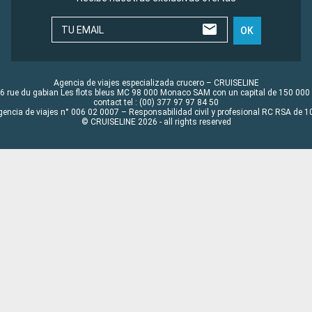
TU EMAIL
OK
Agencia de viajes especializada crucero – CRUISELINE
6 rue du gabian Les flots bleus MC 98 000 Monaco SAM con un capital de 150 000
contact tel : (00) 377 97 97 84 50
gencia de viajes n° 006 02 0007 – Responsabilidad civil y profesional RC RSA de
© CRUISELINE 2026 - all rights reserved