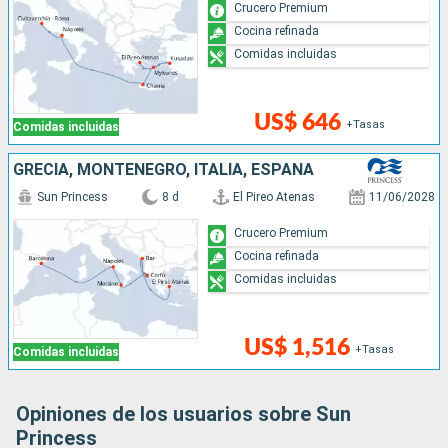
Crucero Premium
Cocina refinada
Comidas incluidas
US$ 646
+Tasas
Comidas incluidas
GRECIA, MONTENEGRO, ITALIA, ESPAÑA
Sun Princess
8 d
El Pireo Atenas
11/06/2028
Crucero Premium
Cocina refinada
Comidas incluidas
US$ 1,516
+Tasas
Comidas incluidas
Opiniones de los usuarios sobre Sun
Princess