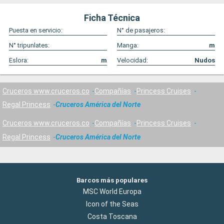
Ficha Técnica
Puesta en servicio:
N° de pasajeros:
N° tripunlates:
Manga:
m
Eslora:
m
Velocidad:
Nudos
Cruceros www.cruceros.co
Compañías
Princess Cruises
Regal Princess
Cruceros América del Norte
Cruceros www.cruceros.co
Compañías
Princess Cruises
Regal Princess
Cruceros América del Norte
Barcos más populares
MSC World Europa
Icon of the Seas
Costa Toscana