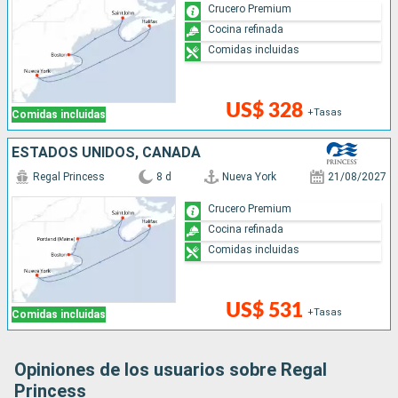
Crucero Premium
Cocina refinada
Comidas incluidas
US$ 328
+Tasas
Comidas incluidas
ESTADOS UNIDOS, CANADÁ
Regal Princess
8 d
Nueva York
21/08/2027
Crucero Premium
Cocina refinada
Comidas incluidas
US$ 531
+Tasas
Comidas incluidas
Opiniones de los usuarios sobre Regal
Princess