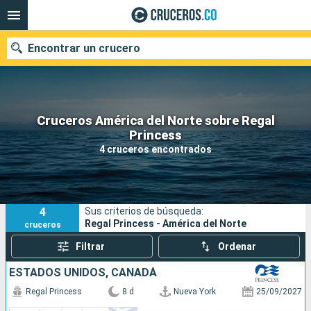
Encontrar un crucero
Cruceros América del Norte sobre Regal
Princess
Fecha de salida
4 cruceros encontrados
Buscar
4
Sus criterios de búsqueda:
Regal Princess - América del Norte
cruceros
Filtrar
Ordenar
ESTADOS UNIDOS, CANADÁ
Regal Princess
8 d
Nueva York
25/09/2027